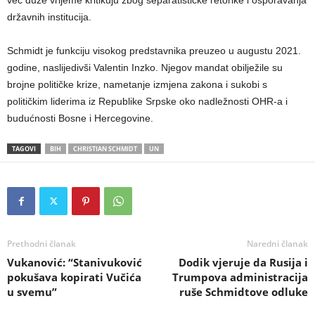
državnih institucija.
Schmidt je funkciju visokog predstavnika preuzeo u augustu 2021.
godine, naslijedivši Valentin Inzko. Njegov mandat obilježile su
brojne političke krize, nametanje izmjena zakona i sukobi s
političkim liderima iz Republike Srpske oko nadležnosti OHR-a i
budućnosti Bosne i Hercegovine.
TAGOVI
BIH
CHRISTIAN SCHMIDT
UN
Prethodni članak
Naredni članak
Vukanović: “Stanivuković
Dodik vjeruje da Rusija i
pokušava kopirati Vučića
Trumpova administracija
u svemu”
ruše Schmidtove odluke