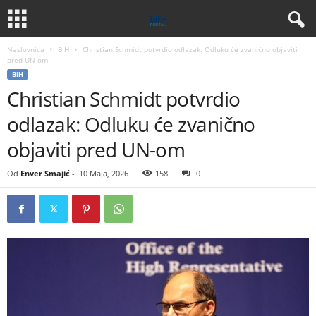
Naslovnica
BIH
Christian Schmidt potvrdio odlazak: Odluku će zvanično objaviti
pred UN-om
BIH
Christian Schmidt potvrdio
odlazak: Odluku će zvanično
objaviti pred UN-om
Od
Enver Smajić
-
10 Maja, 2026
158
0