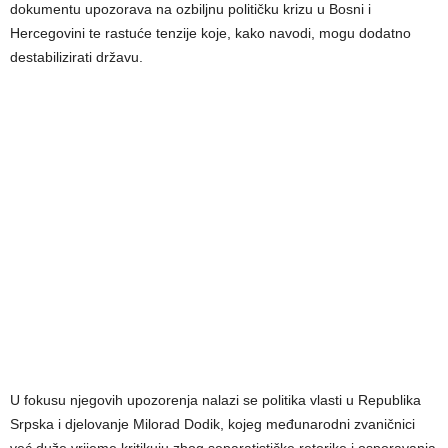
dokumentu upozorava na ozbiljnu političku krizu u Bosni i
Hercegovini te rastuće tenzije koje, kako navodi, mogu dodatno
destabilizirati državu.
U fokusu njegovih upozorenja nalazi se politika vlasti u Republika
Srpska i djelovanje Milorad Dodik, kojeg međunarodni zvaničnici
već duže vrijeme kritikuju zbog separatističke retorike i osporavanja