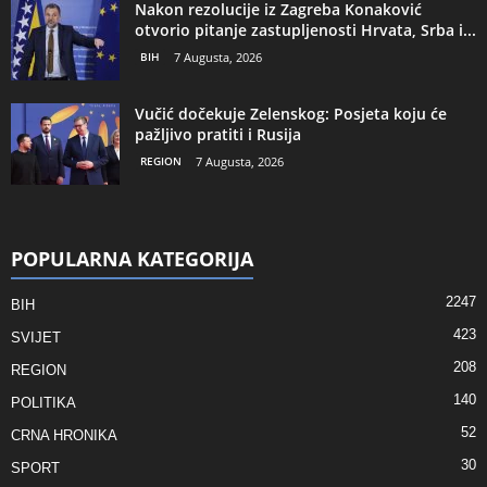
Nakon rezolucije iz Zagreba Konaković
otvorio pitanje zastupljenosti Hrvata, Srba i...
BIH
7 Augusta, 2026
Vučić dočekuje Zelenskog: Posjeta koju će
pažljivo pratiti i Rusija
REGION
7 Augusta, 2026
POPULARNA KATEGORIJA
2247
BIH
423
SVIJET
208
REGION
140
POLITIKA
52
CRNA HRONIKA
30
SPORT