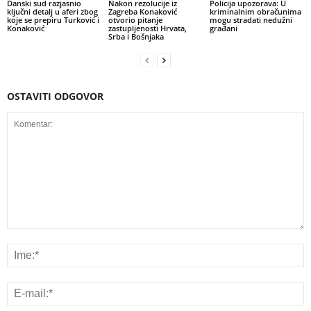
Danski sud razjasnio
Nakon rezolucije iz
Policija upozorava: U
ključni detalj u aferi zbog
Zagreba Konaković
kriminalnim obračunima
koje se prepiru Turković i
otvorio pitanje
mogu stradati nedužni
Konaković
zastupljenosti Hrvata,
građani
Srba i Bošnjaka
OSTAVITI ODGOVOR