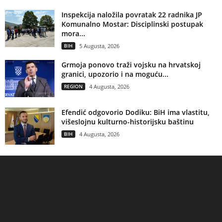
Inspekcija naložila povratak 22 radnika JP
Komunalno Mostar: Disciplinski postupak
mora...
BIH
5 Augusta, 2026
Grmoja ponovo traži vojsku na hrvatskoj
granici, upozorio i na moguću...
REGION
4 Augusta, 2026
Efendić odgovorio Dodiku: BiH ima vlastitu,
višeslojnu kulturno-historijsku baštinu
BIH
4 Augusta, 2026