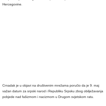
Hercegovine.
Crnadak je u objavi na društvenim mrežama poručio da je 9. maj
važan datum za srpski narod i Republiku Srpsku zbog obilježavanja
pobjede nad fašizmom i nacizmom u Drugom svjetskom ratu.