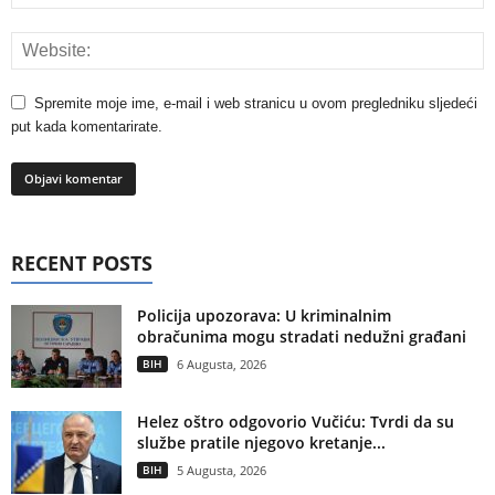
Spremite moje ime, e-mail i web stranicu u ovom pregledniku sljedeći
put kada komentarirate.
RECENT POSTS
Policija upozorava: U kriminalnim
obračunima mogu stradati nedužni građani
BIH
6 Augusta, 2026
Helez oštro odgovorio Vučiću: Tvrdi da su
službe pratile njegovo kretanje...
BIH
5 Augusta, 2026