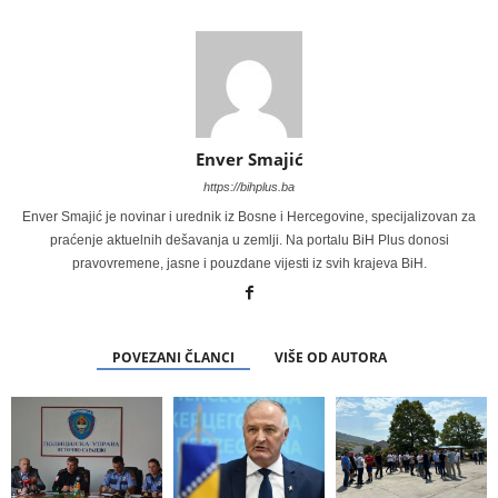
Enver Smajić
https://bihplus.ba
Enver Smajić je novinar i urednik iz Bosne i Hercegovine, specijalizovan za
praćenje aktuelnih dešavanja u zemlji. Na portalu BiH Plus donosi
pravovremene, jasne i pouzdane vijesti iz svih krajeva BiH.
POVEZANI ČLANCI
VIŠE OD AUTORA