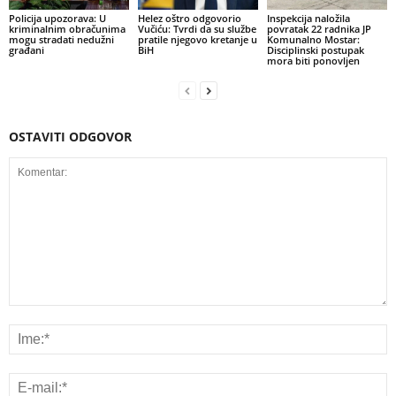
Policija upozorava: U
Helez oštro odgovorio
Inspekcija naložila
kriminalnim obračunima
Vučiću: Tvrdi da su službe
povratak 22 radnika JP
mogu stradati nedužni
pratile njegovo kretanje u
Komunalno Mostar:
građani
BiH
Disciplinski postupak
mora biti ponovljen
OSTAVITI ODGOVOR