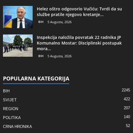
Helez oštro odgovorio Vučiću: Tvrdi da su
službe pratile njegovo kretanje...
BIH
5 Augusta, 2026
Inspekcija naložila povratak 22 radnika JP
Komunalno Mostar: Disciplinski postupak
mora...
BIH
5 Augusta, 2026
POPULARNA KATEGORIJA
2245
BIH
422
SVIJET
207
REGION
140
POLITIKA
52
CRNA HRONIKA