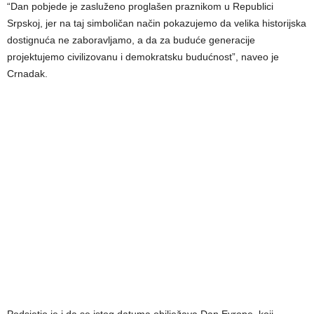
“Dan pobjede je zasluženo proglašen praznikom u Republici
Srpskoj, jer na taj simboličan način pokazujemo da velika historijska
dostignuća ne zaboravljamo, a da za buduće generacije
projektujemo civilizovanu i demokratsku budućnost”, naveo je
Crnadak.