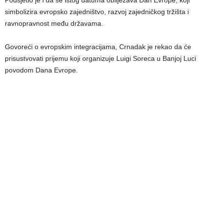
Podsjetio je i da se istog datuma obilježava Dan Evrope, koji
simbolizira evropsko zajedništvo, razvoj zajedničkog tržišta i
ravnopravnost među državama.
Govoreći o evropskim integracijama, Crnadak je rekao da će
prisustvovati prijemu koji organizuje Luigi Soreca u Banjoj Luci
povodom Dana Evrope.