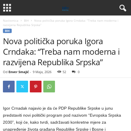
Naslovnica
BIH
Nova politička poruka Igora Crndaka: “Treba nam moderna i
razvijena Republika Srpska”
BIH
Nova politička poruka Igora
Crndaka: “Treba nam moderna i
razvijena Republika Srpska”
Od
Enver Smajić
-
9 Maja, 2026
52
0
Igor Crnadak najavio je da će PDP Republike Srpske u junu
predstaviti novi politički program pod nazivom “Evropska Srpska
2030”, koji će, kako tvrdi, sadržavati konkretne mjere za
unapređenje života građana Republike Srpske i Bosne i