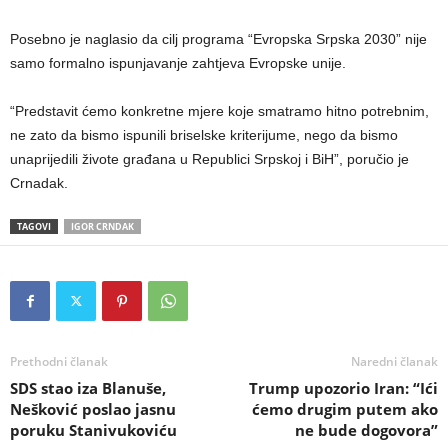
Posebno je naglasio da cilj programa “Evropska Srpska 2030” nije
samo formalno ispunjavanje zahtjeva Evropske unije.
“Predstavit ćemo konkretne mjere koje smatramo hitno potrebnim,
ne zato da bismo ispunili briselske kriterijume, nego da bismo
unaprijedili živote građana u Republici Srpskoj i BiH”, poručio je
Crnadak.
TAGOVI
IGOR CRNDAK
Prethodni članak
Naredni članak
SDS stao iza Blanuše,
Trump upozorio Iran: “Ići
Nešković poslao jasnu
ćemo drugim putem ako
poruku Stanivukoviću
ne bude dogovora”