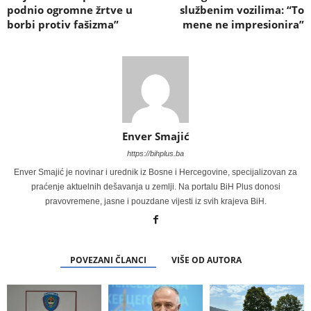
podnio ogromne žrtve u
službenim vozilima: “To
borbi protiv fašizma”
mene ne impresionira”
Enver Smajić
https://bihplus.ba
Enver Smajić je novinar i urednik iz Bosne i Hercegovine, specijalizovan za
praćenje aktuelnih dešavanja u zemlji. Na portalu BiH Plus donosi
pravovremene, jasne i pouzdane vijesti iz svih krajeva BiH.
POVEZANI ČLANCI
VIŠE OD AUTORA