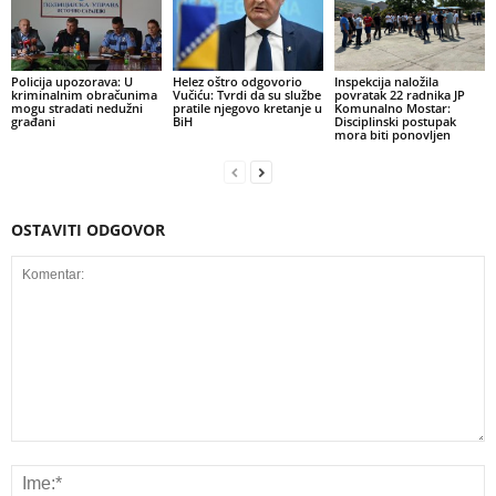
Policija upozorava: U
Helez oštro odgovorio
Inspekcija naložila
kriminalnim obračunima
Vučiću: Tvrdi da su službe
povratak 22 radnika JP
mogu stradati nedužni
pratile njegovo kretanje u
Komunalno Mostar:
građani
BiH
Disciplinski postupak
mora biti ponovljen
OSTAVITI ODGOVOR