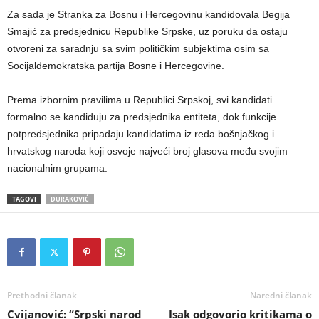
Za sada je Stranka za Bosnu i Hercegovinu kandidovala Begija
Smajić za predsjednicu Republike Srpske, uz poruku da ostaju
otvoreni za saradnju sa svim političkim subjektima osim sa
Socijaldemokratska partija Bosne i Hercegovine.
Prema izbornim pravilima u Republici Srpskoj, svi kandidati
formalno se kandiduju za predsjednika entiteta, dok funkcije
potpredsjednika pripadaju kandidatima iz reda bošnjačkog i
hrvatskog naroda koji osvoje najveći broj glasova među svojim
nacionalnim grupama.
TAGOVI
DURAKOVIĆ
Prethodni članak
Naredni članak
Cvijanović: “Srpski narod
Isak odgovorio kritikama o