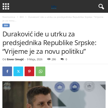
Naslovnica
BIH
Duraković ide u utrku za predsjednika Republike Srpske: “Vrijeme
je za novu...
BIH
Duraković ide u utrku za
predsjednika Republike Srpske:
“Vrijeme je za novu politiku”
Od
Enver Smajić
-
9 Maja, 2026
286
0