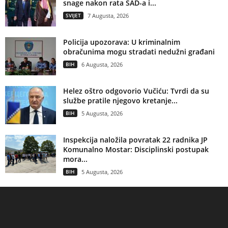
snage nakon rata SAD-a i...
SVIJET
7 Augusta, 2026
Policija upozorava: U kriminalnim
obračunima mogu stradati nedužni građani
BIH
6 Augusta, 2026
Helez oštro odgovorio Vučiću: Tvrdi da su
službe pratile njegovo kretanje...
BIH
5 Augusta, 2026
Inspekcija naložila povratak 22 radnika JP
Komunalno Mostar: Disciplinski postupak
mora...
BIH
5 Augusta, 2026