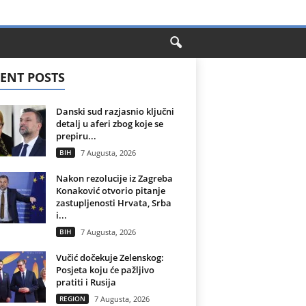
ENT POSTS
Danski sud razjasnio ključni
detalj u aferi zbog koje se
prepiru...
BIH
7 Augusta, 2026
Nakon rezolucije iz Zagreba
Konaković otvorio pitanje
zastupljenosti Hrvata, Srba
i...
BIH
7 Augusta, 2026
Vučić dočekuje Zelenskog:
Posjeta koju će pažljivo
pratiti i Rusija
REGION
7 Augusta, 2026