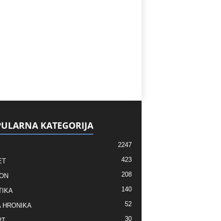
ULARNA KATEGORIJA
2247
423
ET
208
ON
140
TIKA
52
 HRONIKA
30
RT