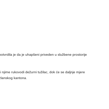
otvrdila je da je uhapšeni priveden u službene prostorije
i njime rukovodi dežurni tužilac, dok će se daljnje mjere
zlanskog kantona.