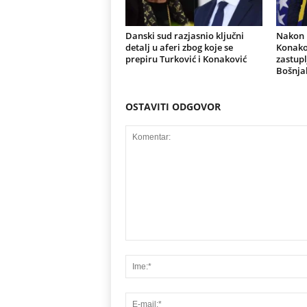
Danski sud razjasnio ključni
Nakon r
detalj u aferi zbog koje se
Konakov
prepiru Turković i Konaković
zastupl
Bošnja
OSTAVITI ODGOVOR