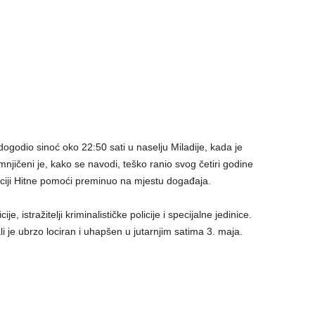
dogodio sinoć oko 22:50 sati u naselju Miladije, kada je
njičeni je, kako se navodi, teško ranio svog četiri godine
enciji Hitne pomoći preminuo na mjestu događaja.
, istražitelji kriminalističke policije i specijalne jedinice.
i je ubrzo lociran i uhapšen u jutarnjim satima 3. maja.