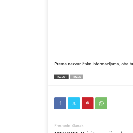
Prema nezvaničnim informacijama, oba brata
TAGOVI
TUZLA
Prethodni članak