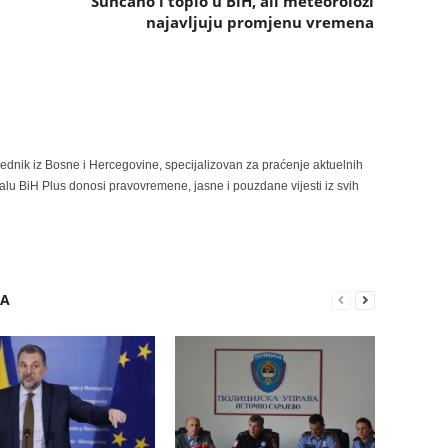
Sunčano i toplo u BiH, ali meteorolozi
najavljuju promjenu vremena
rednik iz Bosne i Hercegovine, specijalizovan za praćenje aktuelnih
alu BiH Plus donosi pravovremene, jasne i pouzdane vijesti iz svih
RA