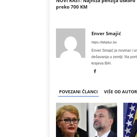
NOVI RAST: Najniža penzija uskoro
preko 700 KM
Enver Smajić
https://bihplus.ba
Enver Smajić je novinar i u
dešavanja u zemlji. Na port
krajeva BiH.
POVEZANI ČLANCI
VIŠE OD AUTO