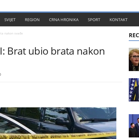
KT
SVIJET
REGION
CRNA HRONIKA
SPORT
KONTAKT
ata nakon svađe
REC
: Brat ubio brata nakon
0