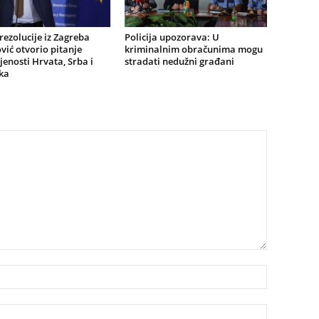
ezolucije iz Zagreba
Policija upozorava: U
ić otvorio pitanje
kriminalnim obračunima mogu
jenosti Hrvata, Srba i
stradati nedužni građani
ka