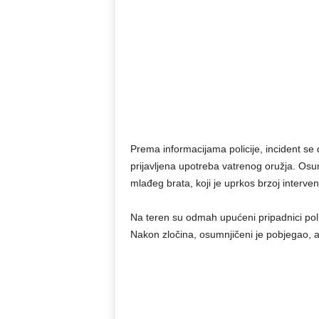
Prema informacijama policije, incident se 
prijavljena upotreba vatrenog oružja. Osum
mlađeg brata, koji je uprkos brzoj interv
Na teren su odmah upućeni pripadnici policije
Nakon zločina, osumnjičeni je pobjegao, al