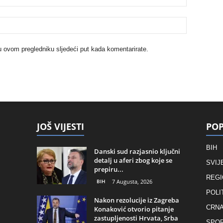
u ovom pregledniku sljedeći put kada komentarirate.
JOŠ VIJESTI
POP
BIH
Danski sud razjasnio ključni
detalj u aferi zbog koje se
SVIJ
prepiru...
REGI
BIH
7 Augusta, 2026
POLI
Nakon rezolucije iz Zagreba
CRNA
Konaković otvorio pitanje
zastupljenosti Hrvata, Srba
SPO