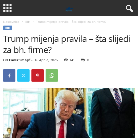
Naslovnica
BIH
Trump mijenja pravila – šta slijedi za bh. firme?
BIH
Trump mijenja pravila – šta slijedi
za bh. firme?
Od
Enver Smajić
-
16 Aprila, 2026
141
0