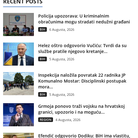
RECENT POSTS
Policija upozorava: U kriminalnim
obračunima mogu stradati nedužni građani
BIH
6 Augusta, 2026
Helez oštro odgovorio Vučiću: Tvrdi da su
službe pratile njegovo kretanje...
BIH
5 Augusta, 2026
Inspekcija naložila povratak 22 radnika JP
Komunalno Mostar: Disciplinski postupak
mora...
BIH
5 Augusta, 2026
Grmoja ponovo traži vojsku na hrvatskoj
granici, upozorio i na moguću...
REGION
4 Augusta, 2026
Efendić odgovorio Dodiku: BiH ima vlastitu,