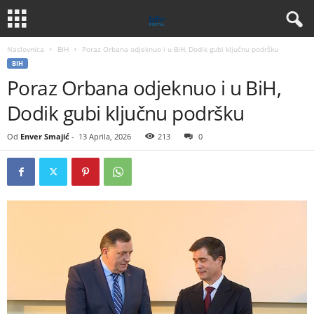
Naslovnica
BIH
Poraz Orbana odjeknuo i u BiH, Dodik gubi ključnu podršku
BIH
Poraz Orbana odjeknuo i u BiH,
Dodik gubi ključnu podršku
Od
Enver Smajić
-
13 Aprila, 2026
213
0