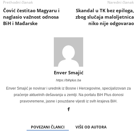
Prethodni članak
Naredni članak
Čović čestitao Magyaru i
Skandal u TK bez epiloga,
naglasio važnost odnosa
zbog slučaja maloljetnica
BiH i Mađarske
niko nije odgovarao
Enver Smajić
https://bihplus.ba
Enver Smajić je novinar i urednik iz Bosne i Hercegovine, specijalizovan za
praćenje aktuelnih dešavanja u zemlji. Na portalu BiH Plus donosi
pravovremene, jasne i pouzdane vijesti iz svih krajeva BiH.
POVEZANI ČLANCI
VIŠE OD AUTORA