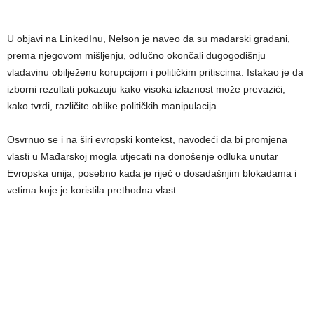
U objavi na LinkedInu, Nelson je naveo da su mađarski građani,
prema njegovom mišljenju, odlučno okončali dugogodišnju
vladavinu obilježenu korupcijom i političkim pritiscima. Istakao je da
izborni rezultati pokazuju kako visoka izlaznost može prevazići,
kako tvrdi, različite oblike političkih manipulacija.
Osvrnuo se i na širi evropski kontekst, navodeći da bi promjena
vlasti u Mađarskoj mogla utjecati na donošenje odluka unutar
Evropska unija, posebno kada je riječ o dosadašnjim blokadama i
vetima koje je koristila prethodna vlast.