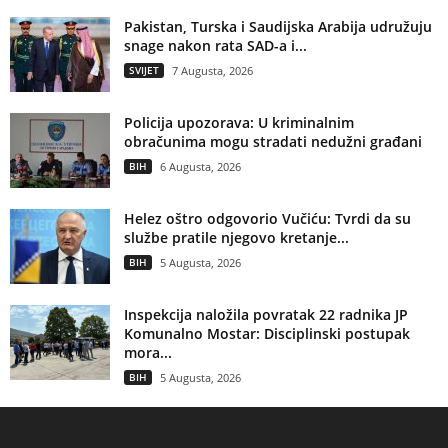
Pakistan, Turska i Saudijska Arabija udružuju
snage nakon rata SAD-a i...
SVIJET
7 Augusta, 2026
Policija upozorava: U kriminalnim
obračunima mogu stradati nedužni građani
BIH
6 Augusta, 2026
Helez oštro odgovorio Vučiću: Tvrdi da su
službe pratile njegovo kretanje...
BIH
5 Augusta, 2026
Inspekcija naložila povratak 22 radnika JP
Komunalno Mostar: Disciplinski postupak
mora...
BIH
5 Augusta, 2026