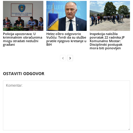
Policija upozorava: U
Helez oštro odgovorio
Inspekcija naložila
kriminalnim obračunima
Vučiću: Tvrdi da su službe
povratak 22 radnika JP
mogu stradati nedužni
pratile njegovo kretanje u
Komunalno Mostar:
građani
BiH
Disciplinski postupak
mora biti ponovljen
OSTAVITI ODGOVOR