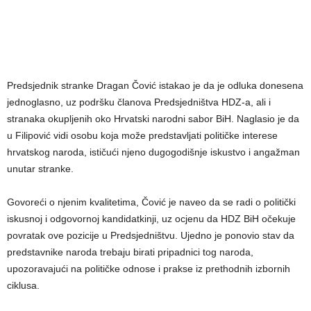
Predsjednik stranke Dragan Čović istakao je da je odluka donesena
jednoglasno, uz podršku članova Predsjedništva HDZ-a, ali i
stranaka okupljenih oko Hrvatski narodni sabor BiH. Naglasio je da
u Filipović vidi osobu koja može predstavljati političke interese
hrvatskog naroda, ističući njeno dugogodišnje iskustvo i angažman
unutar stranke.
Govoreći o njenim kvalitetima, Čović je naveo da se radi o politički
iskusnoj i odgovornoj kandidatkinji, uz ocjenu da HDZ BiH očekuje
povratak ove pozicije u Predsjedništvu. Ujedno je ponovio stav da
predstavnike naroda trebaju birati pripadnici tog naroda,
upozoravajući na političke odnose i prakse iz prethodnih izbornih
ciklusa.