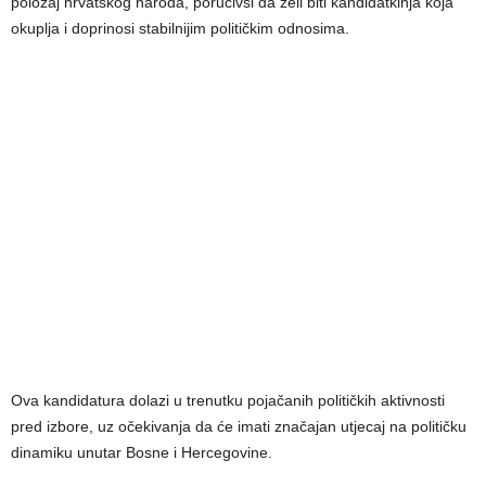
položaj hrvatskog naroda, poručivši da želi biti kandidatkinja koja
okuplja i doprinosi stabilnijim političkim odnosima.
Ova kandidatura dolazi u trenutku pojačanih političkih aktivnosti
pred izbore, uz očekivanja da će imati značajan utjecaj na političku
dinamiku unutar Bosne i Hercegovine.