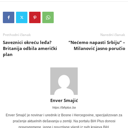
Prethodni članak
Naredni članak
Saveznici okreću leđa?
“Nećemo napasti Srbiju” –
Britanija odbila američki
Milanović jasno poručio
plan
Enver Smajić
https://bihplus.ba
Enver Smajić je novinar i urednik iz Bosne i Hercegovine, specijalizovan za
praćenje aktuelnih dešavanja u zemlji. Na portalu BiH Plus donosi
pravovremene, jasne i pouzdane vijesti iz svih krajeva BiH.