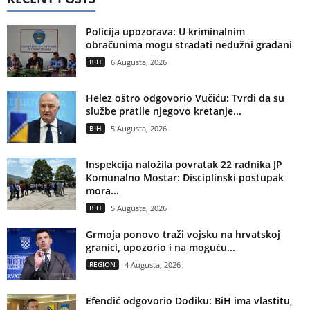
Policija upozorava: U kriminalnim
obračunima mogu stradati nedužni građani
BIH
6 Augusta, 2026
Helez oštro odgovorio Vučiću: Tvrdi da su
službe pratile njegovo kretanje...
BIH
5 Augusta, 2026
Inspekcija naložila povratak 22 radnika JP
Komunalno Mostar: Disciplinski postupak
mora...
BIH
5 Augusta, 2026
Grmoja ponovo traži vojsku na hrvatskoj
granici, upozorio i na moguću...
REGION
4 Augusta, 2026
Efendić odgovorio Dodiku: BiH ima vlastitu,