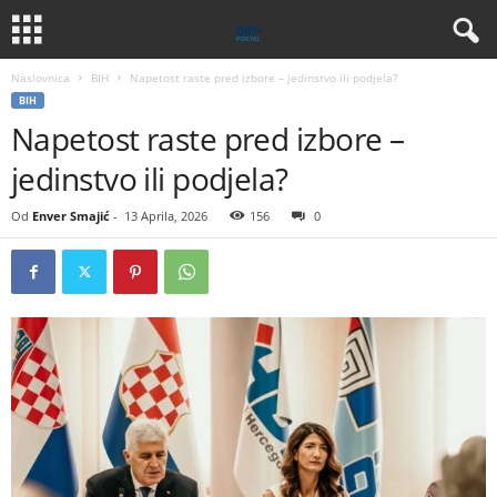
Naslovnica
BIH
Napetost raste pred izbore – jedinstvo ili podjela?
BIH
Napetost raste pred izbore –
jedinstvo ili podjela?
Od
Enver Smajić
-
13 Aprila, 2026
156
0