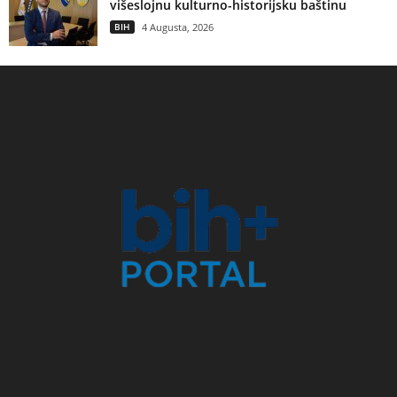
višeslojnu kulturno-historijsku baštinu
BIH
4 Augusta, 2026