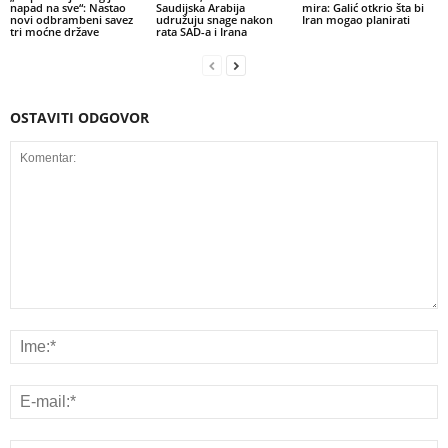
napad na sve“: Nastao
Saudijska Arabija
mira: Galić otkrio šta bi
novi odbrambeni savez
udružuju snage nakon
Iran mogao planirati
tri moćne države
rata SAD-a i Irana
OSTAVITI ODGOVOR