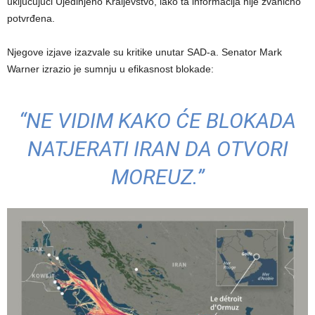
uključujući Ujedinjeno Kraljevstvo, iako ta informacija nije zvanično
potvrđena.
Njegove izjave izazvale su kritike unutar SAD-a. Senator Mark
Warner izrazio je sumnju u efikasnost blokade:
“NE VIDIM KAKO ĆE BLOKADA
NATJERATI IRAN DA OTVORI
MOREUZ.”