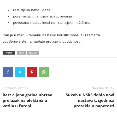
rast cijena nafte i gasa
poremećaji u lancima snabdijevanja
povećana nestabilnost na finansijskim tržištima
Iran je u međuvremenu nastavio koristiti moreuz i razmatra
uvođenje sistema naplate prolaza u budućnosti.
TAGOVI
IRAN
TRUMP
Prethodni članak
Naredni članak
Rast cijena goriva ubrzao
Sukob u NSRS dobio novi
prelazak na električna
nastavak, sjednica
vozila u Evropi
protekla u napetosti