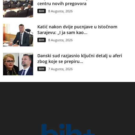
centru novih pregovora
BIH
8 Augusta, 2026
Katić nakon dvije pucnjave u Istočnom
Sarajevu: „I ja sam kao...
BIH
8 Augusta, 2026
Danski sud razjasnio ključni detalj u aferi
zbog koje se prepiru...
BIH
7 Augusta, 2026