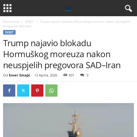
Naslovnica
SVIJET
Trump najavio blokadu Hormuškog moreuza nakon neuspjelih
pregovora SAD–Iran
SVIJET
Trump najavio blokadu
Hormuškog moreuza nakon
neuspjelih pregovora SAD–Iran
Od
Enver Smajić
-
12 Aprila, 2026
831
0