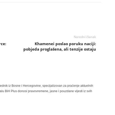
Naredni članak
rce:
Khamenei poslao poruku naciji:
pobjeda proglašena, ali tenzije ostaju
rednik iz Bosne i Hercegovine, specijalizovan za praćenje aktuelnih
alu BiH Plus donosi pravovremene, jasne i pouzdane vijesti iz svih