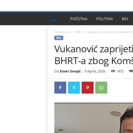
PRIVACY POLICY
IMPRESSUM
O NAMA
KONTA
B
POČETNA
POLITIKA
BIH
I
Naslovnica
BIH
Vukanović zaprijetio bojkotom: t
BIH
Vukanović zaprijeti
H
BHRT-a zbog Komš
P
l
Od
Enver Smajić
-
9 Aprila, 2026
1472
u
s