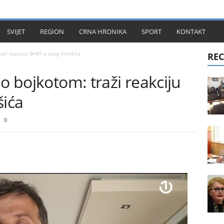
KT
SVIJET
REGION
CRNA HRONIKA
SPORT
KONTAKT
raži reakciju BHRT-a zbog Komšića
REC
o bojkotom: traži reakciju
ića
0