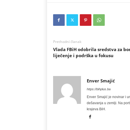
Prethodni članak
Vlada FBiH odobrila sredstva za bo
liječenje i podrška u fokusu
Enver Smajić
https://bihplus.ba
Enver Smajić je novinar i u
dešavanja u zemlji. Na port
krajeva BiH.