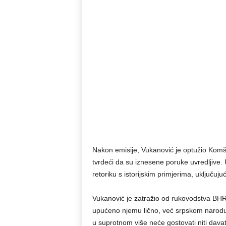
Nakon emisije, Vukanović je optužio Komš
tvrdeći da su iznesene poruke uvredljive. U
retoriku s istorijskim primjerima, uključuju
Vukanović je zatražio od rukovodstva BHRT
upućeno njemu lično, već srpskom narodu
u suprotnom više neće gostovati niti davati