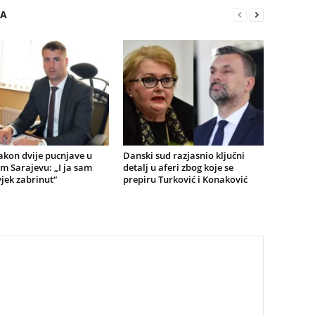
RA
akon dvije pucnjave u
Danski sud razjasnio ključni
m Sarajevu: „I ja sam
detalj u aferi zbog koje se
jek zabrinut“
prepiru Turković i Konaković