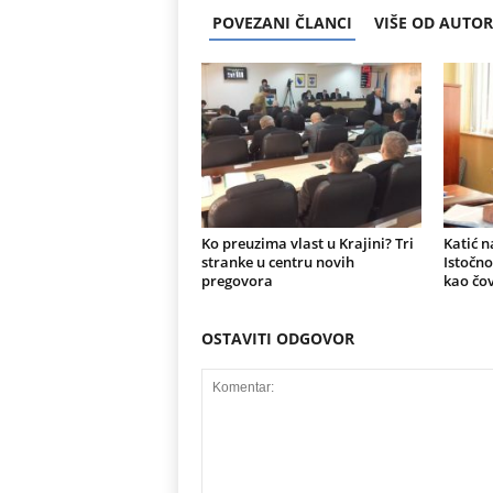
POVEZANI ČLANCI
VIŠE OD AUTO
Ko preuzima vlast u Krajini? Tri
Katić n
stranke u centru novih
Istočno
pregovora
kao čov
OSTAVITI ODGOVOR