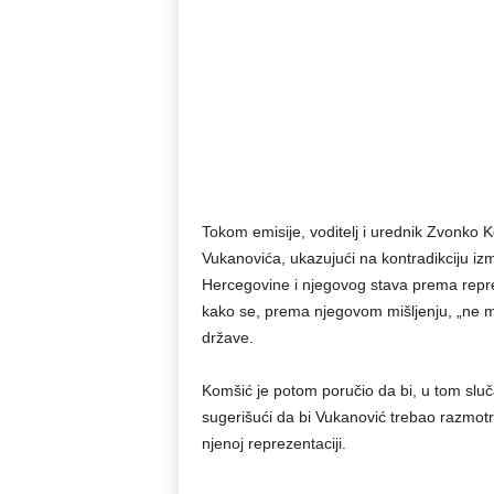
Tokom emisije, voditelj i urednik Zvonko Ko
Vukanovića, ukazujući na kontradikciju iz
Hercegovine i njegovog stava prema reprez
kako se, prema njegovom mišljenju, „ne mog
države.
Komšić je potom poručio da bi, u tom sluča
sugerišući da bi Vukanović trebao razmotri
njenoj reprezentaciji.