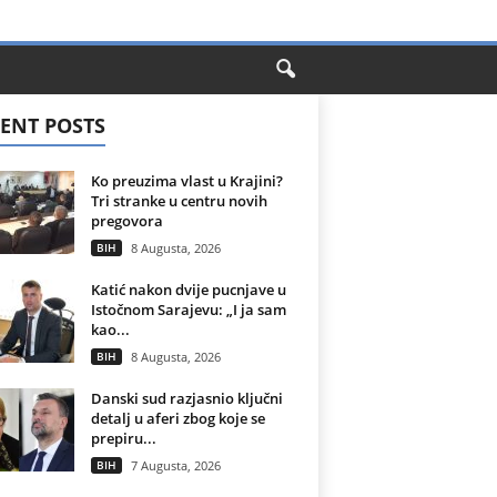
ENT POSTS
Ko preuzima vlast u Krajini?
Tri stranke u centru novih
pregovora
BIH
8 Augusta, 2026
Katić nakon dvije pucnjave u
Istočnom Sarajevu: „I ja sam
kao...
BIH
8 Augusta, 2026
Danski sud razjasnio ključni
detalj u aferi zbog koje se
prepiru...
BIH
7 Augusta, 2026