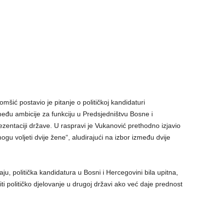
mšić postavio je pitanje o političkoj kandidaturi
među ambicije za funkciju u Predsjedništvu Bosne i
entaciji države. U raspravi je Vukanović prethodno izjavio
u voljeti dvije žene“, aludirajući na izbor između dvije
ju, politička kandidatura u Bosni i Hercegovini bila upitna,
ti političko djelovanje u drugoj državi ako već daje prednost