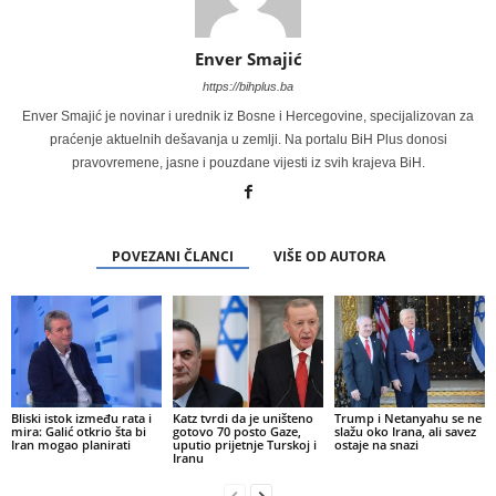
Enver Smajić
https://bihplus.ba
Enver Smajić je novinar i urednik iz Bosne i Hercegovine, specijalizovan za
praćenje aktuelnih dešavanja u zemlji. Na portalu BiH Plus donosi
pravovremene, jasne i pouzdane vijesti iz svih krajeva BiH.
POVEZANI ČLANCI
VIŠE OD AUTORA
Bliski istok između rata i
Katz tvrdi da je uništeno
Trump i Netanyahu se ne
mira: Galić otkrio šta bi
gotovo 70 posto Gaze,
slažu oko Irana, ali savez
Iran mogao planirati
uputio prijetnje Turskoj i
ostaje na snazi
Iranu