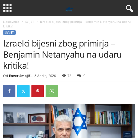
Naslovnica
SVIJET
Izraelci bijesni zbog primirja – Benjamin Netanyahu na udaru
kritika!
SVIJET
Izraelci bijesni zbog primirja –
Benjamin Netanyahu na udaru
kritika!
Od
Enver Smajić
-
8 Aprila, 2026
72
0