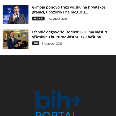
Grmoja ponovo traži vojsku na hrvatskoj
granici, upozorio i na moguću...
REGION
4 Augusta, 2026
Efendić odgovorio Dodiku: BiH ima vlastitu,
višeslojnu kulturno-historijsku baštinu
BIH
4 Augusta, 2026