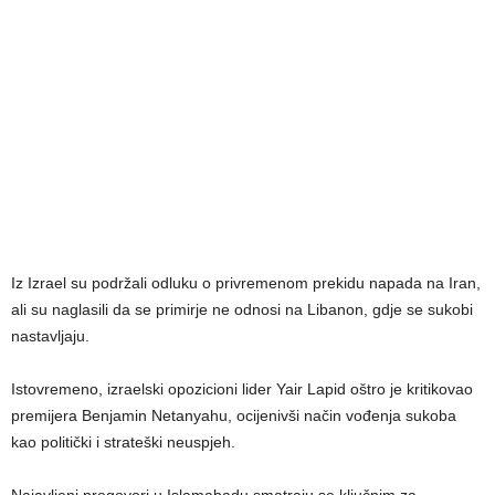
Iz Izrael su podržali odluku o privremenom prekidu napada na Iran,
ali su naglasili da se primirje ne odnosi na Libanon, gdje se sukobi
nastavljaju.
Istovremeno, izraelski opozicioni lider Yair Lapid oštro je kritikovao
premijera Benjamin Netanyahu, ocijenivši način vođenja sukoba
kao politički i strateški neuspjeh.
Najavljeni pregovori u Islamabadu smatraju se ključnim za