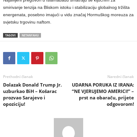
smirivanje tenzija na Bliskom istoku i stabilizaciju globalnog tržišta
energenata, posebno imajući u vidu značaj Hormuškog moreuza za
svjetsku trgovinu naftom.
TAGOVI
NETANYAHU
Prethodni članak
Naredni članak
Dolazak Donald Trump Jr.
UDARNA PORUKA IZ IRANA:
uzburkao BiH – Košarac
“NE VJERUJEMO AMERICI!” –
prozvao Sarajevo i
prst na obaraču, prijete
opoziciju!
odgovorom!