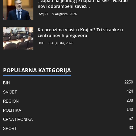
„Napad na jednog je napad na sve“: Nastao
novi odbrambeni savez...
SVIJET
9 Augusta, 2026
Ko preuzima vlast u Krajini? Tri stranke u
centru novih pregovora
BIH
8 Augusta, 2026
POPULARNA KATEGORIJA
2250
BIH
424
SVIJET
208
REGION
140
POLITIKA
52
CRNA HRONIKA
30
SPORT