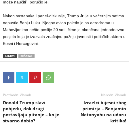
može naučiti”, poručio je.
Nakon sastanaka i panel-diskusije, Trump Jr. je u večernjim satima
napustio Banju Luku. Njegov avion poletio je sa aerodroma u
Mahovljanima nešto poslije 20 sati, čime je okončana jednodnevna
posjeta koja je izazvala značajnu pažnju javnosti i političkih aktera u
Bosni i Hercegovini.
TAGOVI
KOŠARAC
Prethodni članak
Naredni članak
Donald Trump slavi
Izraelci bijesni zbog
pobjedu, dok drugi
primirja – Benjamin
postavljaju pitanje – ko je
Netanyahu na udaru
stvarno dobio?
kritika!