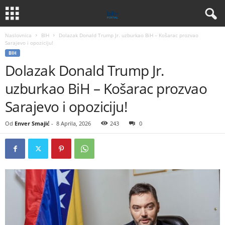
Naslovnica
BIH
Dolazak Donald Trump Jr. uzburkao BiH – Košarac prozvao
Sarajevo i opoziciju!
BIH
Dolazak Donald Trump Jr.
uzburkao BiH – Košarac prozvao
Sarajevo i opoziciju!
Od
Enver Smajić
-
8 Aprila, 2026
243
0