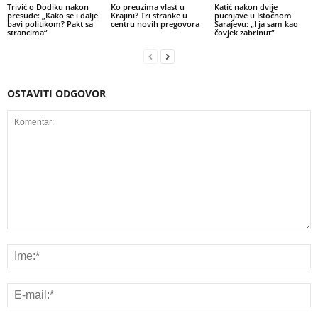
Trivić o Dodiku nakon
Ko preuzima vlast u
Katić nakon dvije
presude: „Kako se i dalje
Krajini? Tri stranke u
pucnjave u Istočnom
bavi politikom? Pakt sa
centru novih pregovora
Sarajevu: „I ja sam kao
strancima“
čovjek zabrinut“
OSTAVITI ODGOVOR