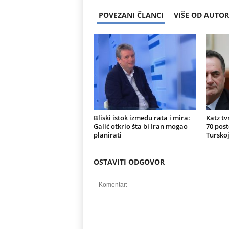
POVEZANI ČLANCI
VIŠE OD AUTO
Bliski istok između rata i mira:
Katz tv
Galić otkrio šta bi Iran mogao
70 post
planirati
Turskoj
OSTAVITI ODGOVOR