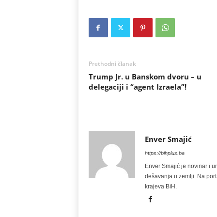
Prethodni članak
Trump Jr. u Banskom dvoru – u
delegaciji i “agent Izraela”!
Enver Smajić
https://bihplus.ba
Enver Smajić je novinar i u
dešavanja u zemlji. Na port
krajeva BiH.