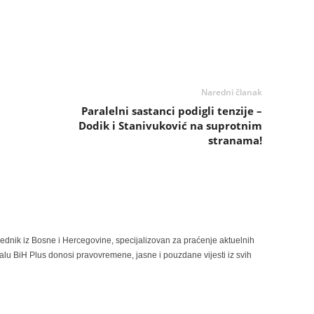
Naredni članak
Paralelni sastanci podigli tenzije –
Dodik i Stanivuković na suprotnim
stranama!
rednik iz Bosne i Hercegovine, specijalizovan za praćenje aktuelnih
alu BiH Plus donosi pravovremene, jasne i pouzdane vijesti iz svih