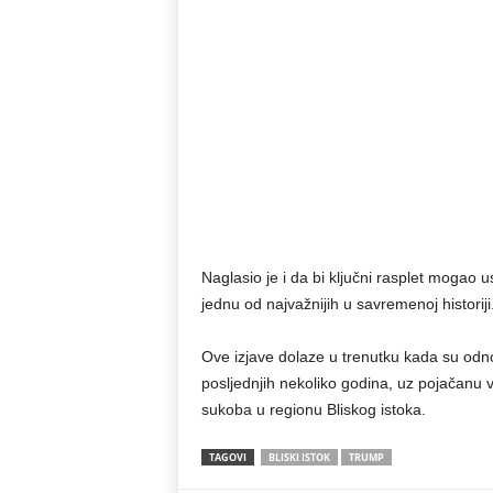
Naglasio je i da bi ključni rasplet mogao us
jednu od najvažnijih u savremenoj historiji
Ove izjave dolaze u trenutku kada su od
posljednjih nekoliko godina, uz pojačanu v
sukoba u regionu Bliskog istoka.
TAGOVI
BLISKI ISTOK
TRUMP