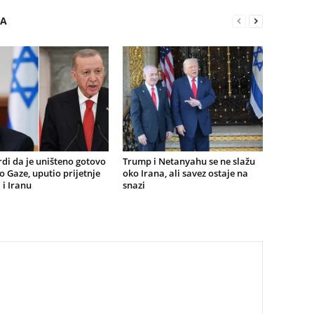
RA
rdi da je uništeno gotovo
Trump i Netanyahu se ne slažu
o Gaze, uputio prijetnje
oko Irana, ali savez ostaje na
 i Iranu
snazi