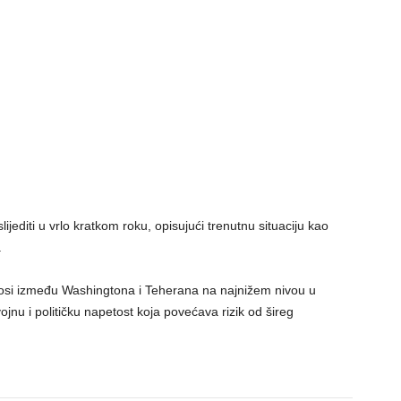
lijediti u vrlo kratkom roku, opisujući trenutnu situaciju kao
.
nosi između Washingtona i Teherana na najnižem nivou u
ojnu i političku napetost koja povećava rizik od šireg