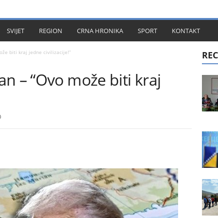
KT
SVIJET
REGION
CRNA HRONIKA
SPORT
KONTAKT
 biti kraj jedne civilizacije!”
REC
n – “Ovo može biti kraj
0