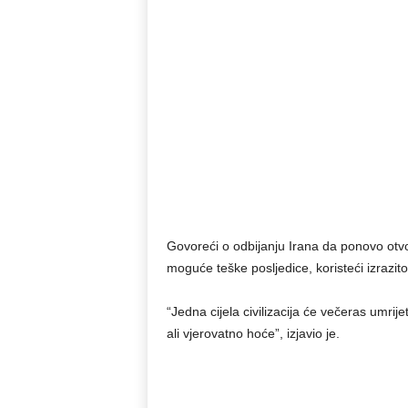
Govoreći o odbijanju Irana da ponovo otvo
moguće teške posljedice, koristeći izrazit
“Jedna cijela civilizacija će večeras umrije
ali vjerovatno hoće”, izjavio je.