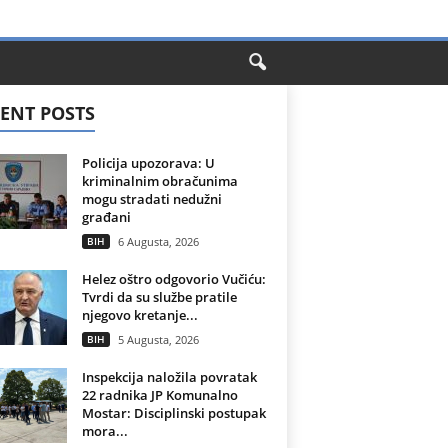
ENT POSTS
Policija upozorava: U
kriminalnim obračunima
mogu stradati nedužni
građani
BIH
6 Augusta, 2026
Helez oštro odgovorio Vučiću:
Tvrdi da su službe pratile
njegovo kretanje...
BIH
5 Augusta, 2026
Inspekcija naložila povratak
22 radnika JP Komunalno
Mostar: Disciplinski postupak
mora...