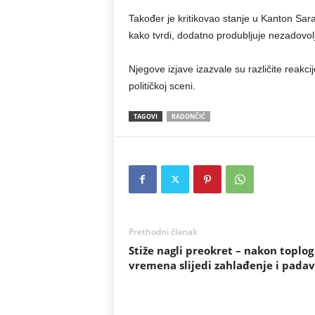
Također je kritikovao stanje u Kanton Sar
kako tvrdi, dodatno produbljuje nezadovol
Njegove izjave izazvale su različite reakci
političkoj sceni.
TAGOVI
RADONČIĆ
Prethodni članak
Stiže nagli preokret – nakon toplog
vremena slijedi zahlađenje i padav