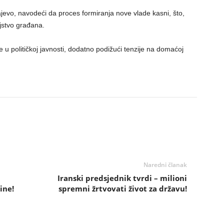
ajevo, navodeći da proces formiranja nove vlade kasni, što,
jstvo građana.
je u političkoj javnosti, dodatno podižući tenzije na domaćoj
Naredni članak
Iranski predsjednik tvrdi – milioni
ine!
spremni žrtvovati život za državu!