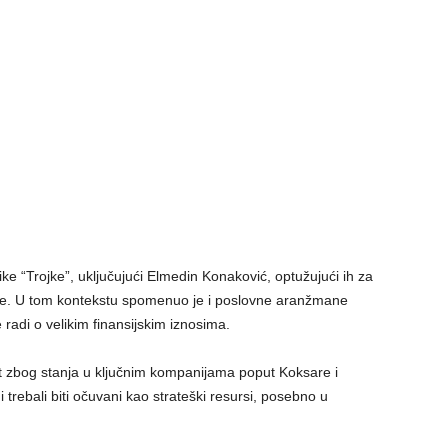
e “Trojke”, uključujući Elmedin Konaković, optužujući ih za
te. U tom kontekstu spomenuo je i poslovne aranžmane
adi o velikim finansijskim iznosima.
ost zbog stanja u ključnim kompanijama poput Koksare i
i trebali biti očuvani kao strateški resursi, posebno u