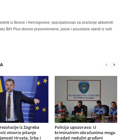
rednik iz Bosne i Hercegovine, specijalizovan za praćenje aktuelnih
alu BiH Plus donosi pravovremene, jasne i pouzdane vijesti iz svih
RA
ezolucije iz Zagreba
Policija upozorava: U
ić otvorio pitanje
kriminalnim obračunima mogu
jenosti Hrvata, Srba i
stradati nedužni građani