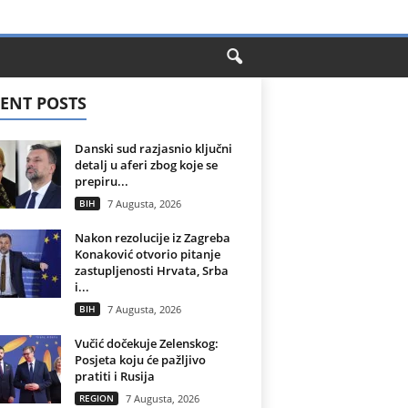
ENT POSTS
Danski sud razjasnio ključni
detalj u aferi zbog koje se
prepiru...
BIH
7 Augusta, 2026
Nakon rezolucije iz Zagreba
Konaković otvorio pitanje
zastupljenosti Hrvata, Srba
i...
BIH
7 Augusta, 2026
Vučić dočekuje Zelenskog:
Posjeta koju će pažljivo
pratiti i Rusija
REGION
7 Augusta, 2026