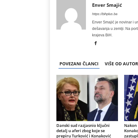
Enver Smajić
https://bihplus.ba
Enver Smajić je novinar i u
dešavanja u zemlji. Na port
krajeva BiH.
POVEZANI ČLANCI
VIŠE OD AUTO
Danski sud razjasnio ključni
Nakon r
detalj u aferi zbog koje se
Konakov
prepiru Turković i Konaković
zastupl