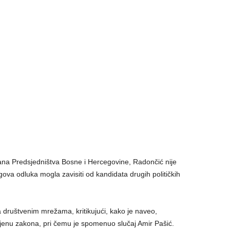
lana Predsjedništva Bosne i Hercegovine, Radončić nije
gova odluka mogla zavisiti od kandidata drugih političkih
a društvenim mrežama, kritikujući, kako je naveo,
imjenu zakona, pri čemu je spomenuo slučaj Amir Pašić.