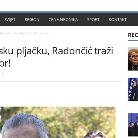
KT
SVIJET
REGION
CRNA HRONIKA
SPORT
KONTAKT
dončić traži odgovornost i zatvor!
REC
ku pljačku, Radončić traži
or!
0