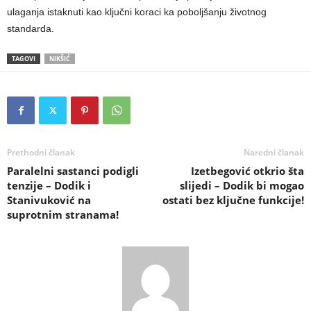
ulaganja istaknuti kao ključni koraci ka poboljšanju životnog
standarda.
TAGOVI
NIKŠIĆ
Prethodni članak
Naredni članak
Paralelni sastanci podigli
Izetbegović otkrio šta
tenzije – Dodik i
slijedi – Dodik bi mogao
Stanivuković na
ostati bez ključne funkcije!
suprotnim stranama!