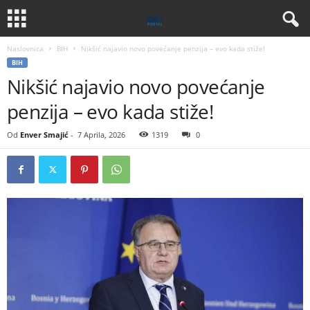
Naslovnica
BIH
Nikšić najavio novo povećanje penzija – evo kada stiže!
BIH
Nikšić najavio novo povećanje
penzija – evo kada stiže!
Od
Enver Smajić
-
7 Aprila, 2026
1319
0