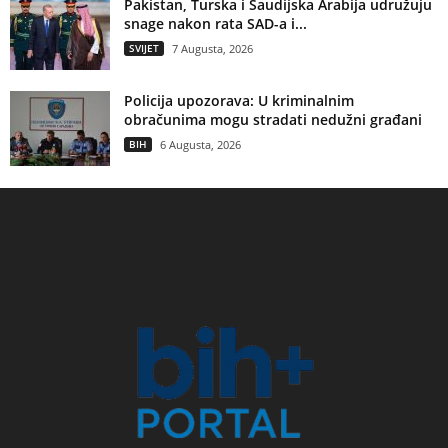
Pakistan, Turska i Saudijska Arabija udružuju
snage nakon rata SAD-a i...
SVIJET
7 Augusta, 2026
Policija upozorava: U kriminalnim
obračunima mogu stradati nedužni građani
BIH
6 Augusta, 2026