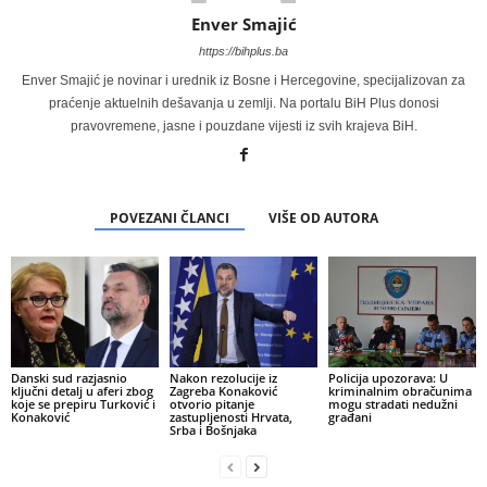
Enver Smajić
https://bihplus.ba
Enver Smajić je novinar i urednik iz Bosne i Hercegovine, specijalizovan za
praćenje aktuelnih dešavanja u zemlji. Na portalu BiH Plus donosi
pravovremene, jasne i pouzdane vijesti iz svih krajeva BiH.
POVEZANI ČLANCI
VIŠE OD AUTORA
Danski sud razjasnio
Nakon rezolucije iz
Policija upozorava: U
ključni detalj u aferi zbog
Zagreba Konaković
kriminalnim obračunima
koje se prepiru Turković i
otvorio pitanje
mogu stradati nedužni
Konaković
zastupljenosti Hrvata,
građani
Srba i Bošnjaka