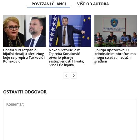
POVEZANI ČLANCI
VIŠE OD AUTORA
Danski sud razjasnio
Nakon rezolucije iz
Policija upozorava: U
ključni detalj u aferi zbog
Zagreba Konaković
kriminalnim obračunima
koje se prepiru Turković i
otvorio pitanje
mogu stradati nedužni
Konaković
zastupljenosti Hrvata,
građani
Srba i Bošnjaka
OSTAVITI ODGOVOR