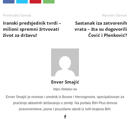
Prethodni članak
Naredni članak
Iranski predsjednik tvrdi –
Sastanak iza zatvorenih
milioni spremni žrtvovati
vrata – šta su dogovorili
život za državu!
Čović i Plenković?
Enver Smajić
https://bihplus.ba
Enver Smajić je novinar i urednik iz Bosne i Hercegovine, specijalizovan za
praćenje aktuelnih dešavanja u zemlji. Na portalu BiH Plus donosi
pravovremene, jasne i pouzdane vijesti iz svih krajeva BiH.