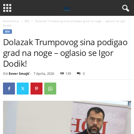
Naslovnica
BIH
Dolazak Trumpovog sina podigao grad na noge – oglasio se Igor
Dodik!
BIH
Dolazak Trumpovog sina podigao
grad na noge – oglasio se Igor
Dodik!
Od
Enver Smajić
-
7 Aprila, 2026
139
0