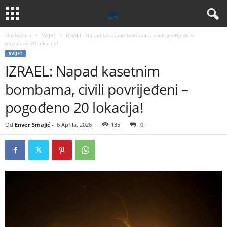
Naslovnica
SVIJET
IZRAEL: Napad kasetnim bombama, civili povrijeđeni –
pogođeno 20 lokacija!
SVIJET
IZRAEL: Napad kasetnim
bombama, civili povrijeđeni –
pogođeno 20 lokacija!
Od
Enver Smajić
-
6 Aprila, 2026
135
0