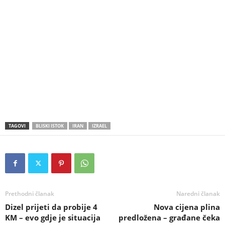
TAGOVI
BLISKI ISTOK
IRAN
IZRAEL
Prethodni članak
Naredni članak
Dizel prijeti da probije 4
Nova cijena plina
KM – evo gdje je situacija
predložena – građane čeka