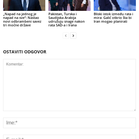
„Napad na jednog je
Pakistan, Turska i
Bliski istok između rata i
napad na sve“: Nastao
Saudijska Arabija
mira: Galić otkrio šta bi
novi odbrambeni savez
udružuju snage nakon
Iran mogao planirati
tri moćne države
rata SAD-a i Irana
OSTAVITI ODGOVOR