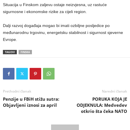
Situacija u Finskom zaljevu ostaje neizvjesna, uz rastuće
sigurnosne i ekonomske rizike za cijeli region.
Dalji razvoj događaja mogao bi imati ozbiljne posljedice po
međunarodnu trgovinu, energetsku stabilnost i sigurnost sjeverne
Evrope.
TAGOVI
FINSKA
Prethodni članak
Naredni članak
Penzije u FBiH stižu sutra:
PORUKA KOJA JE
Objavljeni iznosi za april
ODJEKNULA: Medvedev
otkrio šta čeka NATO