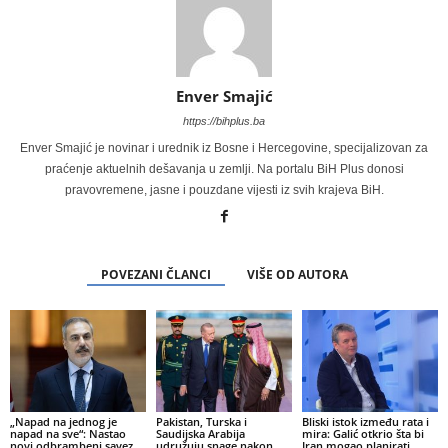
Enver Smajić
https://bihplus.ba
Enver Smajić je novinar i urednik iz Bosne i Hercegovine, specijalizovan za
praćenje aktuelnih dešavanja u zemlji. Na portalu BiH Plus donosi
pravovremene, jasne i pouzdane vijesti iz svih krajeva BiH.
POVEZANI ČLANCI
VIŠE OD AUTORA
„Napad na jednog je
Pakistan, Turska i
Bliski istok između rata i
napad na sve“: Nastao
Saudijska Arabija
mira: Galić otkrio šta bi
novi odbrambeni savez
udružuju snage nakon
Iran mogao planirati