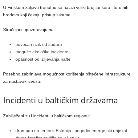
U Finskom zaljevu trenutno se nalazi veliki broj tankera i teretnih
brodova koji čekaju pristup lukama.
Stručnjaci upozoravaju na:
povećan rizik od sudara
moguće ekološke incidente
opasnost od izlijevanja nafte
Posebno zabrinjava mogućnost korištenja oštećene infrastrukture
za nastavak izvoza.
Incidenti u baltičkim državama
Zabilježeni su i incidenti u baltičkom regionu:
dron pao na teritoriji Estonija i pogodio energetski objekat
druga letjelica srušila se u Latvija