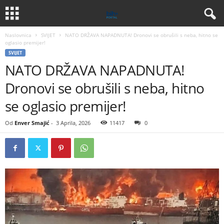
Naslovnica
SVIJET
NATO DRŽAVA NAPADNUTA! Dronovi se obrušili s neba, hitno se
oglasio premijer!
SVIJET
NATO DRŽAVA NAPADNUTA!
Dronovi se obrušili s neba, hitno
se oglasio premijer!
Od
Enver Smajić
-
3 Aprila, 2026
11417
0