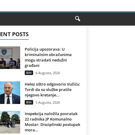
ENT POSTS
Policija upozorava: U
kriminalnim obračunima
mogu stradati nedužni
građani
BIH
6 Augusta, 2026
Helez oštro odgovorio Vučiću:
Tvrdi da su službe pratile
njegovo kretanje...
BIH
5 Augusta, 2026
Inspekcija naložila povratak
22 radnika JP Komunalno
Mostar: Disciplinski postupak
mora...