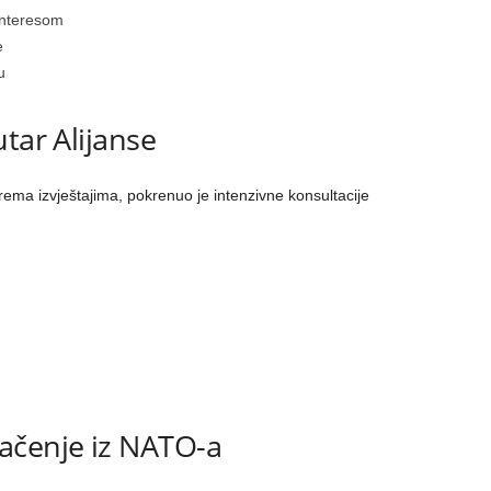
interesom
e
u
tar Alijanse
ma izvještajima, pokrenuo je intenzivne konsultacije
ačenje iz NATO-a