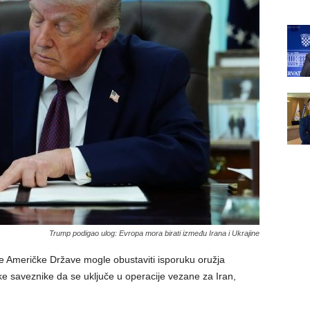
Trump podigao ulog: Evropa mora birati između Irana i Ukrajine
ne Američke Države mogle obustaviti isporuku oružja
ske saveznike da se uključe u operacije vezane za Iran,