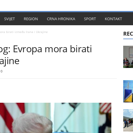
KT
SVIJET
REGION
CRNA HRONIKA
SPORT
KONTAKT
ra birati između Irana i Ukrajine
REC
g: Evropa mora birati
ajine
0