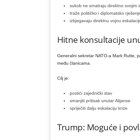
sukob ne smatraju direktno svojim 
traže političko i diplomatsko rješenj
izbjegavaju direktnu vojnu eskalacij
Hitne konsultacije unu
Generalni sekretar NATO-a Mark Rutte, pre
među članicama.
Cilj je:
postići zajednički stav
smanjiti pritisak unutar Alijanse
spriječiti dalju eskalaciju krize
Trump: Moguće i povl