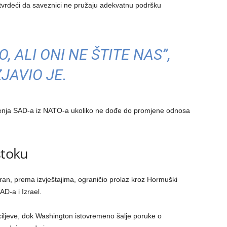
 tvrdeći da saveznici ne pružaju adekvatnu podršku
, ALI ONI NE ŠTITE NAS”,
ZJAVIO JE.
ačenja SAD-a iz NATO-a ukoliko ne dođe do promjene odnosa
stoku
ran, prema izvještajima, ograničio prolaz kroz Hormuški
D-a i Izrael.
ciljeve, dok Washington istovremeno šalje poruke o