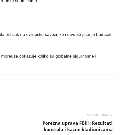
narednim sedmicama.
 pritisak na evropske saveznike i otvorile pitanje budućih
 moreuza pokazuje koliko su globalne sigurnosne i
Naredni članak
Porezna uprava FBiH: Rezultati
u
kontrola i kazne kladionicama