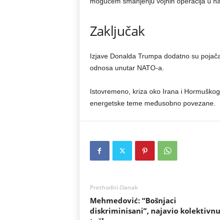
mogućem smanjenju vojnih operacija u 
Zaključak
Izjave Donalda Trumpa dodatno su pojačale
odnosa unutar NATO-a.
Istovremeno, kriza oko Irana i Hormuškog
energetske teme međusobno povezane.
Prethodni članak
Mehmedović: “Bošnjaci
diskriminisani”, najavio kolektivn