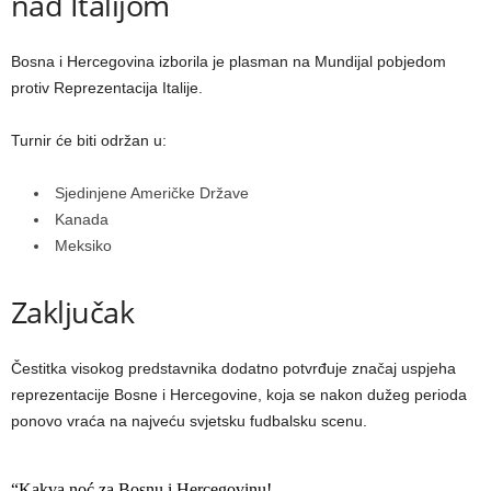
nad Italijom
Bosna i Hercegovina izborila je plasman na Mundijal pobjedom
protiv Reprezentacija Italije.
Turnir će biti održan u:
Sjedinjene Američke Države
Kanada
Meksiko
Zaključak
Čestitka visokog predstavnika dodatno potvrđuje značaj uspjeha
reprezentacije Bosne i Hercegovine, koja se nakon dužeg perioda
ponovo vraća na najveću svjetsku fudbalsku scenu.
“Kakva noć za Bosnu i Hercegovinu!