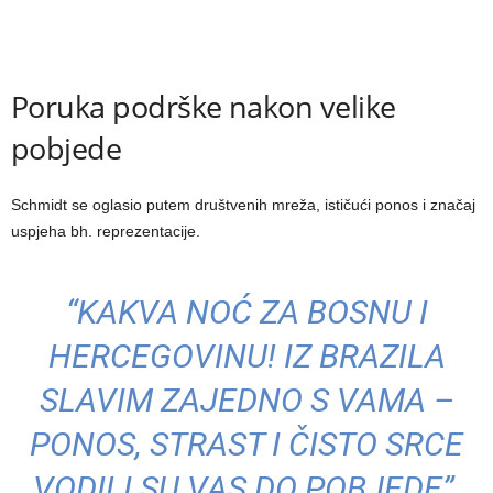
Poruka podrške nakon velike
pobjede
Schmidt se oglasio putem društvenih mreža, ističući ponos i značaj
uspjeha bh. reprezentacije.
“KAKVA NOĆ ZA BOSNU I
HERCEGOVINU! IZ BRAZILA
SLAVIM ZAJEDNO S VAMA –
PONOS, STRAST I ČISTO SRCE
VODILI SU VAS DO POBJEDE”,