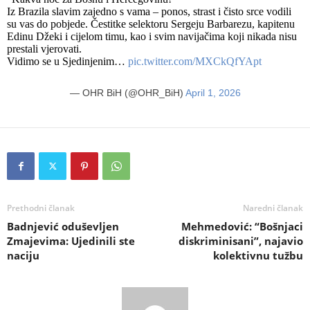
Iz Brazila slavim zajedno s vama – ponos, strast i čisto srce vodili
su vas do pobjede. Čestitke selektoru Sergeju Barbarezu, kapitenu
Edinu Džeki i cijelom timu, kao i svim navijačima koji nikada nisu
prestali vjerovati.
Vidimo se u Sjedinjenim…
pic.twitter.com/MXCkQfYApt
— OHR BiH (@OHR_BiH)
April 1, 2026
Prethodni članak
Naredni članak
Badnjević oduševljen
Mehmedović: “Bošnjaci
Zmajevima: Ujedinili ste
diskriminisani”, najavio
naciju
kolektivnu tužbu