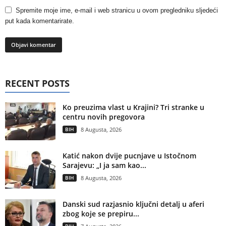
Spremite moje ime, e-mail i web stranicu u ovom pregledniku sljedeći
put kada komentarirate.
RECENT POSTS
Ko preuzima vlast u Krajini? Tri stranke u
centru novih pregovora
BIH
8 Augusta, 2026
Katić nakon dvije pucnjave u Istočnom
Sarajevu: „I ja sam kao...
BIH
8 Augusta, 2026
Danski sud razjasnio ključni detalj u aferi
zbog koje se prepiru...
BIH