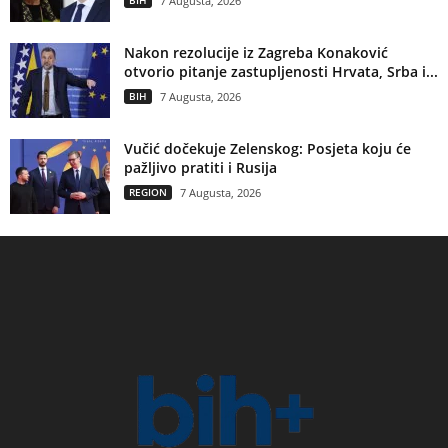
7 Augusta, 2026
Nakon rezolucije iz Zagreba Konaković
otvorio pitanje zastupljenosti Hrvata, Srba i...
BIH
7 Augusta, 2026
Vučić dočekuje Zelenskog: Posjeta koju će
pažljivo pratiti i Rusija
REGION
7 Augusta, 2026