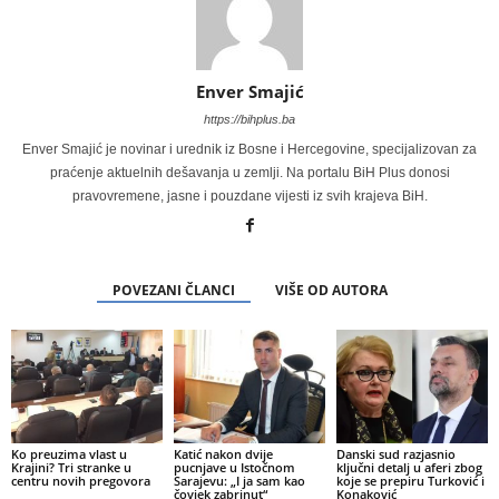
Enver Smajić
https://bihplus.ba
Enver Smajić je novinar i urednik iz Bosne i Hercegovine, specijalizovan za
praćenje aktuelnih dešavanja u zemlji. Na portalu BiH Plus donosi
pravovremene, jasne i pouzdane vijesti iz svih krajeva BiH.
POVEZANI ČLANCI
VIŠE OD AUTORA
Ko preuzima vlast u
Katić nakon dvije
Danski sud razjasnio
Krajini? Tri stranke u
pucnjave u Istočnom
ključni detalj u aferi zbog
centru novih pregovora
Sarajevu: „I ja sam kao
koje se prepiru Turković i
čovjek zabrinut“
Konaković