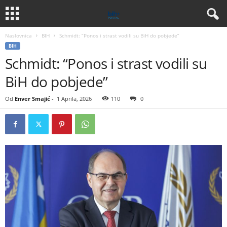
Naslovnica
BIH
Schmidt: “Ponos i strast vodili su BiH do pobjede”
BIH
Schmidt: “Ponos i strast vodili su
BiH do pobjede”
Od
Enver Smajić
-
1 Aprila, 2026
110
0