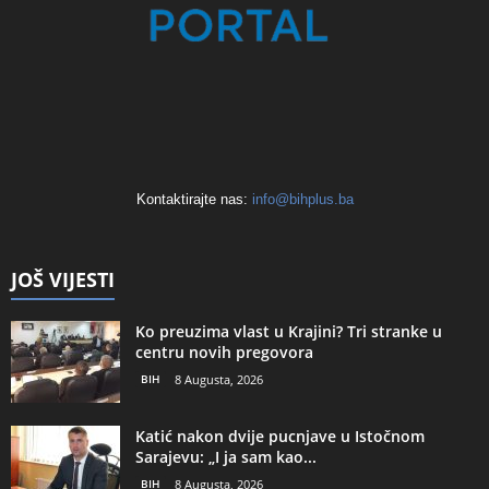
Kontaktirajte nas:
info@bihplus.ba
JOŠ VIJESTI
Ko preuzima vlast u Krajini? Tri stranke u
centru novih pregovora
BIH
8 Augusta, 2026
Katić nakon dvije pucnjave u Istočnom
Sarajevu: „I ja sam kao...
BIH
8 Augusta, 2026