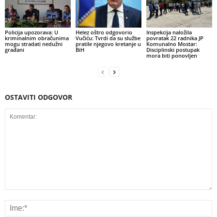
Policija upozorava: U
Helez oštro odgovorio
Inspekcija naložila
kriminalnim obračunima
Vučiću: Tvrdi da su službe
povratak 22 radnika JP
mogu stradati nedužni
pratile njegovo kretanje u
Komunalno Mostar:
građani
BiH
Disciplinski postupak
mora biti ponovljen
OSTAVITI ODGOVOR