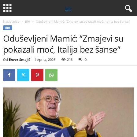
Naslovnica
BIH
Oduševljeni Mamić: “Zmajevi su pokazali moć, Italija bez šanse”
BIH
Oduševljeni Mamić: “Zmajevi su
pokazali moć, Italija bez šanse”
Od
Enver Smajić
-
1 Aprila, 2026
216
0