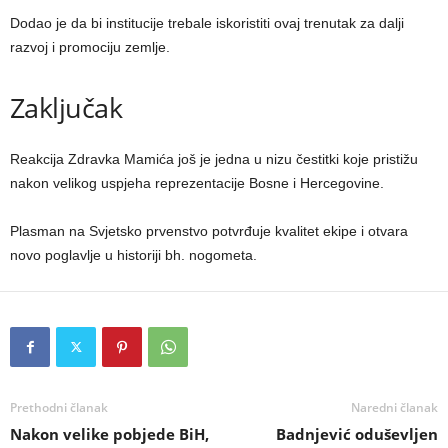
Dodao je da bi institucije trebale iskoristiti ovaj trenutak za dalji
razvoj i promociju zemlje.
Zaključak
Reakcija Zdravka Mamića još je jedna u nizu čestitki koje pristižu
nakon velikog uspjeha reprezentacije Bosne i Hercegovine.
Plasman na Svjetsko prvenstvo potvrđuje kvalitet ekipe i otvara
novo poglavlje u historiji bh. nogometa.
Prethodni članak
Naredni članak
Nakon velike pobjede BiH,
Badnjević oduševljen