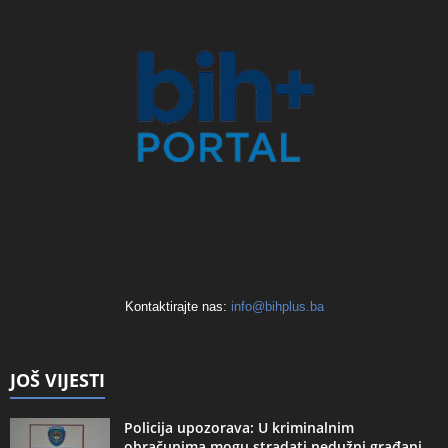
Kontaktirajte nas:
info@bihplus.ba
JOŠ VIJESTI
Policija upozorava: U kriminalnim
obračunima mogu stradati nedužni građani