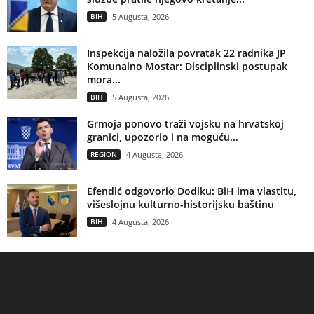
BIH
5 Augusta, 2026
Inspekcija naložila povratak 22 radnika JP
Komunalno Mostar: Disciplinski postupak
mora...
BIH
5 Augusta, 2026
Grmoja ponovo traži vojsku na hrvatskoj
granici, upozorio i na moguću...
REGION
4 Augusta, 2026
Efendić odgovorio Dodiku: BiH ima vlastitu,
višeslojnu kulturno-historijsku baštinu
BIH
4 Augusta, 2026