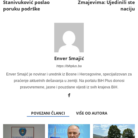
Stanivuković poslao
Zmajevima: Ujedinili ste
poruku podrške
naciju
Enver Smajić
https://bihplus.ba
Enver Smajić je novinar i urednik iz Bosne i Hercegovine, specijalizovan za
praćenje aktuelnih dešavanja u zemlji. Na portalu BiH Plus donosi
pravovremene, jasne i pouzdane vijesti iz svih krajeva BiH.
POVEZANI ČLANCI
VIŠE OD AUTORA