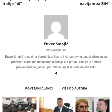
Italije 1:0”
navijam za BiH”
Enver Smajić
https://bihplus.ba
Enver Smajić je novinar i urednik iz Bosne i Hercegovine, specijalizovan za
praćenje aktuelnih dešavanja u zemlji. Na portalu BiH Plus donosi
pravovremene, jasne i pouzdane vijesti iz svih krajeva BiH.
POVEZANI ČLANCI
VIŠE OD AUTORA