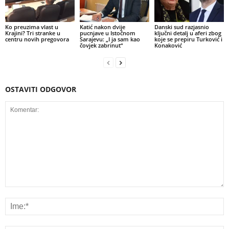
Ko preuzima vlast u
Katić nakon dvije
Danski sud razjasnio
Krajini? Tri stranke u
pucnjave u Istočnom
ključni detalj u aferi zbog
centru novih pregovora
Sarajevu: „I ja sam kao
koje se prepiru Turković i
čovjek zabrinut“
Konaković
OSTAVITI ODGOVOR