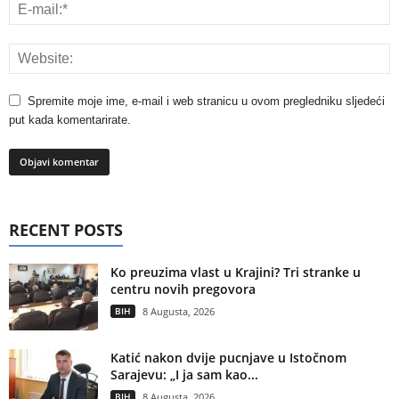
Spremite moje ime, e-mail i web stranicu u ovom pregledniku sljedeći
put kada komentarirate.
RECENT POSTS
Ko preuzima vlast u Krajini? Tri stranke u
centru novih pregovora
BIH
8 Augusta, 2026
Katić nakon dvije pucnjave u Istočnom
Sarajevu: „I ja sam kao...
BIH
8 Augusta, 2026