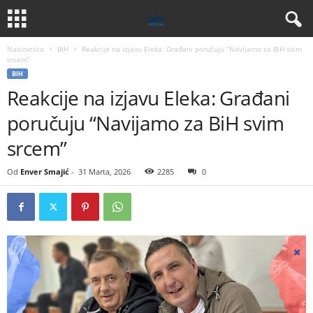
Naslovnica
BIH
Reakcije na izjavu Eleka: Građani poručuju “Navijamo za BiH svim
srcem”
BIH
Reakcije na izjavu Eleka: Građani
poručuju “Navijamo za BiH svim
srcem”
Od
Enver Smajić
-
31 Marta, 2026
2285
0