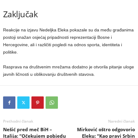
Zaključak
Reakcije na izjavu Nedeljka Eleka pokazale su da među građanima
postoji snažan osjećaj pripadnosti reprezentaciji Bosne i
Hercegovine, ali i različiti pogledi na odnos sporta, identiteta i
politike.
Rasprava na društvenim mrežama dodatno je otvorila pitanje uloge
javnih ličnosti u oblikovanju društvenih stavova.
Prethodni članak
Naredni članak
Nešić pred meč BiH –
Mirković oštro odgovorio
Italija: “Očekujem pobjedu
Eleku: “Kao pravi Srbin