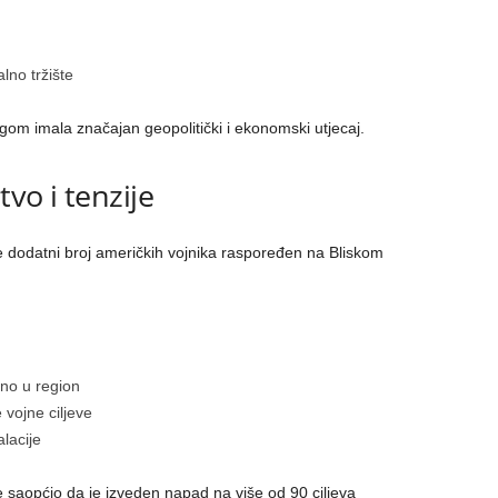
lno tržište
om imala značajan geopolitički i ekonomski utjecaj.
vo i tenzije
e dodatni broj američkih vojnika raspoređen na Bliskom
no u region
 vojne ciljeve
lacije
aopćio da je izveden napad na više od 90 ciljeva