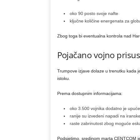
oko 90 posto svoje nafte
ključne količine energenata za globa
Zbog toga bi eventualna kontrola nad Harg
Pojačano vojno prisust
Trumpove izjave dolaze u trenutku kada j
istoku.
Prema dostupnim informacijama:
oko 3.500 vojnika dodatno je upuće
ranije su izvedeni napadi na iranske
raste zabrinutost zbog moguće eska
Podsjetimo, sredinom marta CENTCOM je s