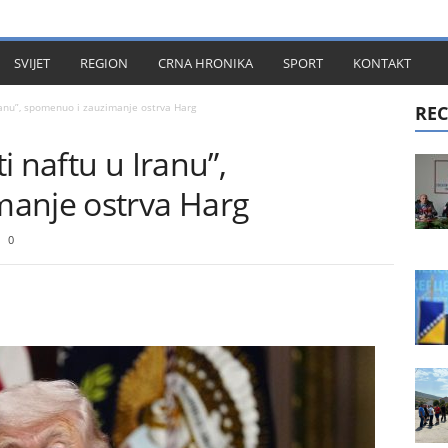
KT
SVIJET
REGION
CRNA HRONIKA
SPORT
KONTAKT
ranu”, spomenuo i zauzimanje ostrva Harg
REC
i naftu u Iranu”,
anje ostrva Harg
0