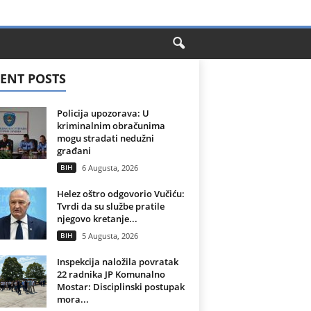
ENT POSTS
Policija upozorava: U
kriminalnim obračunima
mogu stradati nedužni
građani
BIH
6 Augusta, 2026
Helez oštro odgovorio Vučiću:
Tvrdi da su službe pratile
njegovo kretanje...
BIH
5 Augusta, 2026
Inspekcija naložila povratak
22 radnika JP Komunalno
Mostar: Disciplinski postupak
mora...