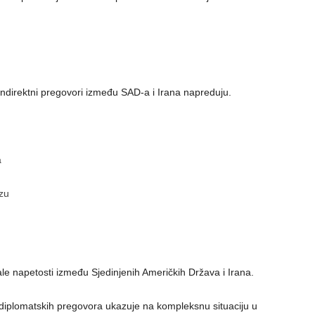
indirektni pregovori između SAD-a i Irana napreduju.
a
izu
e napetosti između Sjedinjenih Američkih Država i Irana.
 diplomatskih pregovora ukazuje na kompleksnu situaciju u