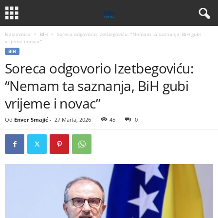
Naslovnica
BIH
Soreca odgovorio Izetbegoviću: “Nemam ta saznanja, BiH gubi
vrijeme i novac”
BIH
Soreca odgovorio Izetbegoviću:
“Nemam ta saznanja, BiH gubi
vrijeme i novac”
Od
Enver Smajić
-
27 Marta, 2026
45
0