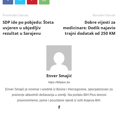
Prethodni članak
Naredni članak
SDP ide po pobjedu: Šteta
Dobre vijesti za
uvjeren u ubjedljiv
medicinare: Dodik najavio
rezultat u Sarajevu
trajni dodatak od 250 KM
Enver Smajić
https://bihplus.ba
Enver Smajić je novinar i urednik iz Bosne i Hercegovine, specijalizovan za
praćenje aktuelnih dešavanja u zemlji. Na portalu BiH Plus donosi
pravovremene, jasne i pouzdane vijesti iz svih krajeva BiH.