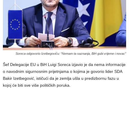
Soreca odgovorio Izetbegoviću: “Nemam ta saznanja, BiH gubi vrijeme i novac”
Šef Delegacije EU u BiH Luigi Soreca izjavio je da nema informacije
o navodnim sigurnosnim prijetnjama o kojima je govorio lider SDA
Bakir Izetbegović, ističući da je zemlja ušla u predizbornu fazu u
kojoj će biti sve više političkih poruka.