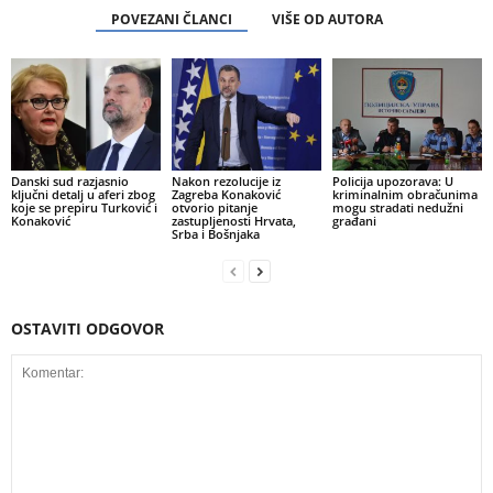
POVEZANI ČLANCI
VIŠE OD AUTORA
Danski sud razjasnio
Nakon rezolucije iz
Policija upozorava: U
ključni detalj u aferi zbog
Zagreba Konaković
kriminalnim obračunima
koje se prepiru Turković i
otvorio pitanje
mogu stradati nedužni
Konaković
zastupljenosti Hrvata,
građani
Srba i Bošnjaka
OSTAVITI ODGOVOR