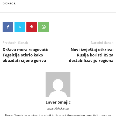
blokada.
Prethodni članak
Naredni članak
Država mora reagovati:
Novi izvještaj otkriva:
Tegeltija otkrio kako
Rusija koristi RS za
obuzdati cijene goriva
destabilizaciju regiona
Enver Smajić
https://bihplus.ba
Enver Smajić je novinar i urednik iz Bosne i Hercegovine, specijalizovan za