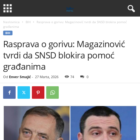
Naslovnica
BIH
Rasprava o gorivu: Magazinović tvrdi da SNSD blokira pomoć
građanima
BIH
Rasprava o gorivu: Magazinović
tvrdi da SNSD blokira pomoć
građanima
Od
Enver Smajić
-
27 Marta, 2026
74
0