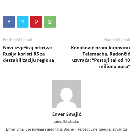
Prethodni članak
Naredni članak
Novi izvještaj otkriva:
Konaković brani kupovinu
Rusija koristi RS za
Telemacha, Radončić
destabilizaciju regiona
uzvraća: “Postoji tal od 10
miliona eura”
Enver Smajić
https://bihplus.ba
Enver Smajić je novinar i urednik iz Bosne i Hercegovine, specijalizovan za