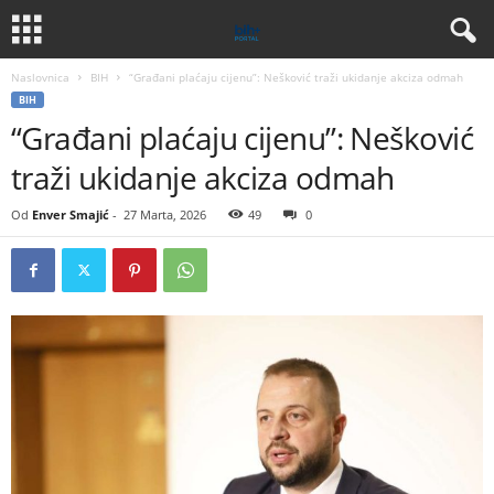
Naslovnica
BIH
“Građani plaćaju cijenu”: Nešković traži ukidanje akciza odmah
BIH
“Građani plaćaju cijenu”: Nešković
traži ukidanje akciza odmah
Od
Enver Smajić
-
27 Marta, 2026
49
0