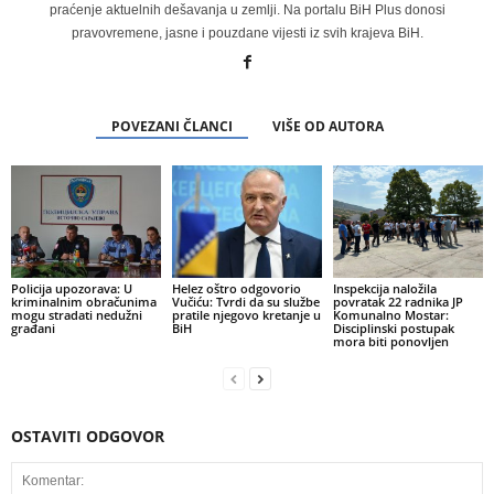
praćenje aktuelnih dešavanja u zemlji. Na portalu BiH Plus donosi
pravovremene, jasne i pouzdane vijesti iz svih krajeva BiH.
POVEZANI ČLANCI
VIŠE OD AUTORA
Policija upozorava: U
Helez oštro odgovorio
Inspekcija naložila
kriminalnim obračunima
Vučiću: Tvrdi da su službe
povratak 22 radnika JP
mogu stradati nedužni
pratile njegovo kretanje u
Komunalno Mostar:
građani
BiH
Disciplinski postupak
mora biti ponovljen
OSTAVITI ODGOVOR