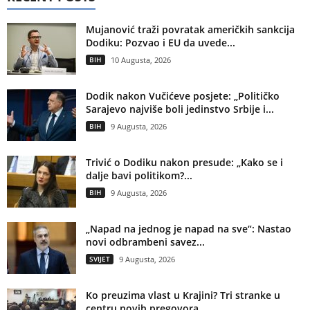
Mujanović traži povratak američkih sankcija
Dodiku: Pozvao i EU da uvede...
BIH
10 Augusta, 2026
Dodik nakon Vučićeve posjete: „Političko
Sarajevo najviše boli jedinstvo Srbije i...
BIH
9 Augusta, 2026
Trivić o Dodiku nakon presude: „Kako se i
dalje bavi politikom?...
BIH
9 Augusta, 2026
„Napad na jednog je napad na sve“: Nastao
novi odbrambeni savez...
SVIJET
9 Augusta, 2026
Ko preuzima vlast u Krajini? Tri stranke u
centru novih pregovora