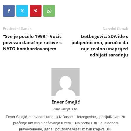
Prethodni članak
Naredni članak
“Sve je počelo 1999.” Vučić
Izetbegović: SDA ide s
povezao današnje ratove s
pobjednicima, poručio da
NATO bombardovanjem
nije realno unaprijed
odbijati saradnju
Enver Smajić
https://bihplus.ba
Enver Smajić je novinar i urednik iz Bosne i Hercegovine, specijalizovan za
praćenje aktuelnih dešavanja u zemlji. Na portalu BiH Plus donosi
pravovremene, jasne i pouzdane vijesti iz svih krajeva BiH.