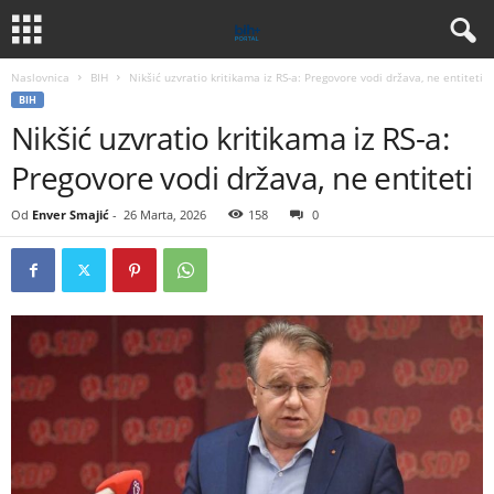
Naslovnica
BIH
Nikšić uzvratio kritikama iz RS-a: Pregovore vodi država, ne entiteti
BIH
Nikšić uzvratio kritikama iz RS-a:
Pregovore vodi država, ne entiteti
Od
Enver Smajić
-
26 Marta, 2026
158
0