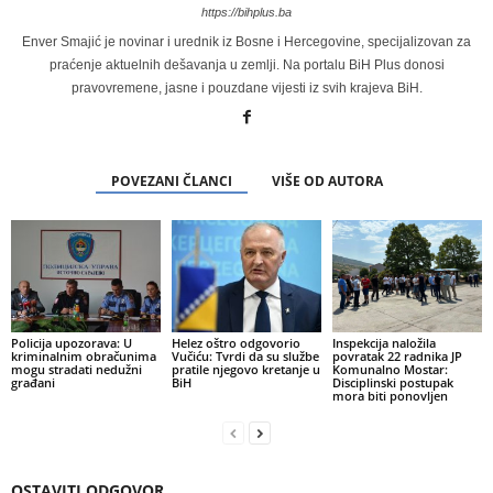
https://bihplus.ba
Enver Smajić je novinar i urednik iz Bosne i Hercegovine, specijalizovan za
praćenje aktuelnih dešavanja u zemlji. Na portalu BiH Plus donosi
pravovremene, jasne i pouzdane vijesti iz svih krajeva BiH.
POVEZANI ČLANCI
VIŠE OD AUTORA
Policija upozorava: U
Helez oštro odgovorio
Inspekcija naložila
kriminalnim obračunima
Vučiću: Tvrdi da su službe
povratak 22 radnika JP
mogu stradati nedužni
pratile njegovo kretanje u
Komunalno Mostar:
građani
BiH
Disciplinski postupak
mora biti ponovljen
OSTAVITI ODGOVOR