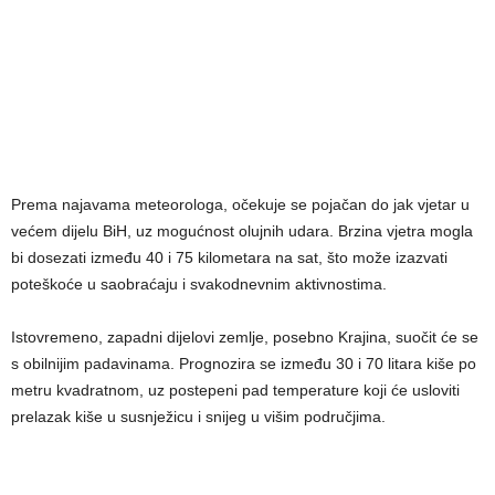
Prema najavama meteorologa, očekuje se pojačan do jak vjetar u
većem dijelu BiH, uz mogućnost olujnih udara. Brzina vjetra mogla
bi dosezati između 40 i 75 kilometara na sat, što može izazvati
poteškoće u saobraćaju i svakodnevnim aktivnostima.
Istovremeno, zapadni dijelovi zemlje, posebno Krajina, suočit će se
s obilnijim padavinama. Prognozira se između 30 i 70 litara kiše po
metru kvadratnom, uz postepeni pad temperature koji će usloviti
prelazak kiše u susnježicu i snijeg u višim područjima.