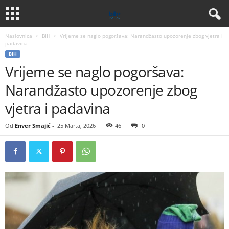
Naslovnica
BIH
Vrijeme se naglo pogoršava: Narandžasto upozorenje zbog vjetra i
padavina
BIH
Vrijeme se naglo pogoršava:
Narandžasto upozorenje zbog
vjetra i padavina
Od
Enver Smajić
-
25 Marta, 2026
46
0