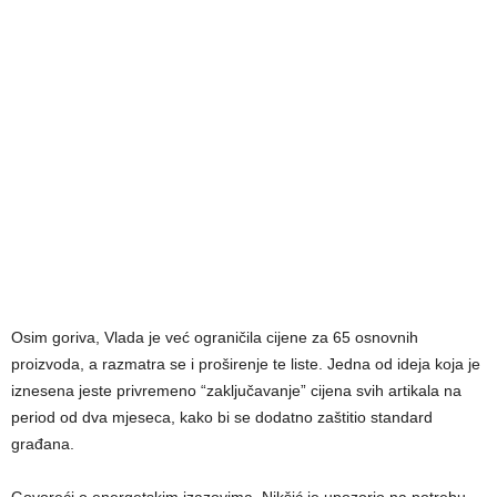
Osim goriva, Vlada je već ograničila cijene za 65 osnovnih
proizvoda, a razmatra se i proširenje te liste. Jedna od ideja koja je
iznesena jeste privremeno “zaključavanje” cijena svih artikala na
period od dva mjeseca, kako bi se dodatno zaštitio standard
građana.
Govoreći o energetskim izazovima, Nikšić je upozorio na potrebu