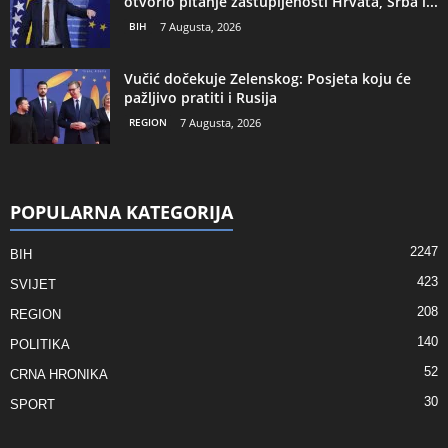
otvorio pitanje zastupljenosti Hrvata, Srba i...
BIH
7 Augusta, 2026
Vučić dočekuje Zelenskog: Posjeta koju će
pažljivo pratiti i Rusija
REGION
7 Augusta, 2026
POPULARNA KATEGORIJA
2247
BIH
423
SVIJET
208
REGION
140
POLITIKA
52
CRNA HRONIKA
30
SPORT