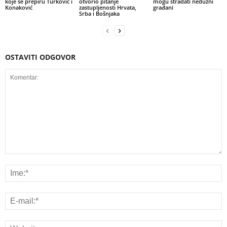
koje se prepiru Turković i
otvorio pitanje
mogu stradati nedužni
Konaković
zastupljenosti Hrvata,
građani
Srba i Bošnjaka
OSTAVITI ODGOVOR