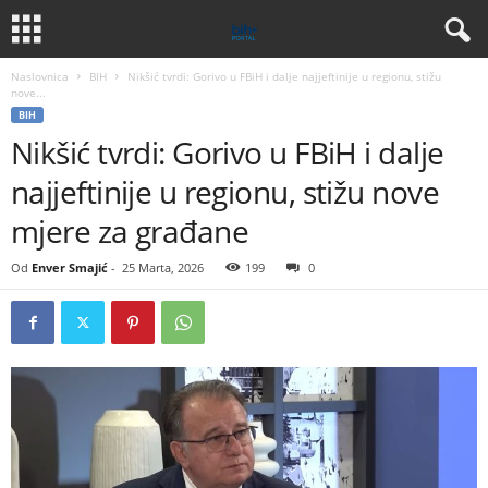
Naslovnica
BIH
Nikšić tvrdi: Gorivo u FBiH i dalje najjeftinije u regionu, stižu
nove...
BIH
Nikšić tvrdi: Gorivo u FBiH i dalje
najjeftinije u regionu, stižu nove
mjere za građane
Od
Enver Smajić
-
25 Marta, 2026
199
0