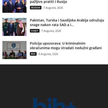
pažljivo pratiti i Rusija
REGION
7 Augusta, 2026
Pakistan, Turska i Saudijska Arabija udružuju
snage nakon rata SAD-a i...
SVIJET
7 Augusta, 2026
Policija upozorava: U kriminalnim
obračunima mogu stradati nedužni građani
BIH
6 Augusta, 2026