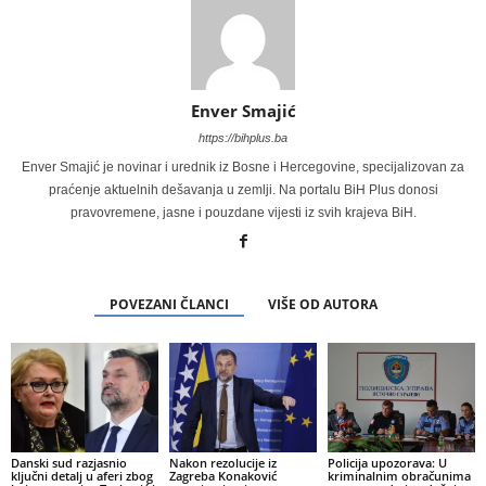
Enver Smajić
https://bihplus.ba
Enver Smajić je novinar i urednik iz Bosne i Hercegovine, specijalizovan za
praćenje aktuelnih dešavanja u zemlji. Na portalu BiH Plus donosi
pravovremene, jasne i pouzdane vijesti iz svih krajeva BiH.
POVEZANI ČLANCI
VIŠE OD AUTORA
Danski sud razjasnio
Nakon rezolucije iz
Policija upozorava: U
ključni detalj u aferi zbog
Zagreba Konaković
kriminalnim obračunima