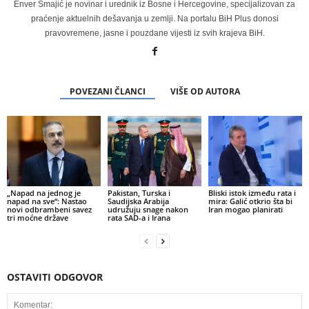
Enver Smajić je novinar i urednik iz Bosne i Hercegovine, specijalizovan za
praćenje aktuelnih dešavanja u zemlji. Na portalu BiH Plus donosi
pravovremene, jasne i pouzdane vijesti iz svih krajeva BiH.
POVEZANI ČLANCI
VIŠE OD AUTORA
„Napad na jednog je
Pakistan, Turska i
Bliski istok između rata i
napad na sve“: Nastao
Saudijska Arabija
mira: Galić otkrio šta bi
novi odbrambeni savez
udružuju snage nakon
Iran mogao planirati
tri moćne države
rata SAD-a i Irana
OSTAVITI ODGOVOR