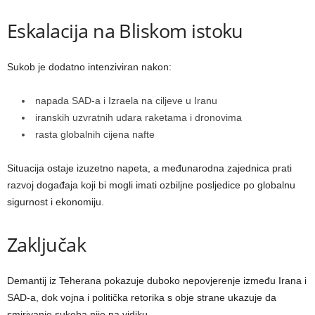
Eskalacija na Bliskom istoku
Sukob je dodatno intenziviran nakon:
napada SAD-a i Izraela na ciljeve u Iranu
iranskih uzvratnih udara raketama i dronovima
rasta globalnih cijena nafte
Situacija ostaje izuzetno napeta, a međunarodna zajednica prati
razvoj događaja koji bi mogli imati ozbiljne posljedice po globalnu
sigurnost i ekonomiju.
Zaključak
Demantij iz Teherana pokazuje duboko nepovjerenje između Irana i
SAD-a, dok vojna i politička retorika s obje strane ukazuje da
smirivanje sukoba nije na vidiku.