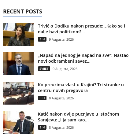
RECENT POSTS
Trivić o Dodiku nakon presude: „Kako se i
dalje bavi politikom?...
BIH
9 Augusta, 2026
„Napad na jednog je napad na sve“: Nastao
novi odbrambeni savez...
SVIJET
9 Augusta, 2026
Ko preuzima vlast u Krajini? Tri stranke u
centru novih pregovora
BIH
8 Augusta, 2026
Katić nakon dvije pucnjave u Istočnom
Sarajevu: „I ja sam kao...
BIH
8 Augusta, 2026