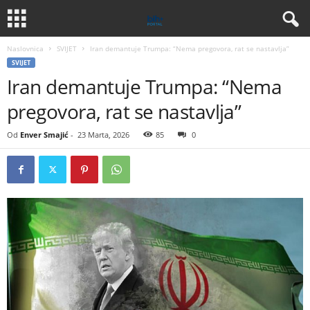
Naslovnica
SVIJET
Iran demantuje Trumpa: “Nema pregovora, rat se nastavlja”
SVIJET
Iran demantuje Trumpa: “Nema
pregovora, rat se nastavlja”
Od
Enver Smajić
-
23 Marta, 2026
85
0