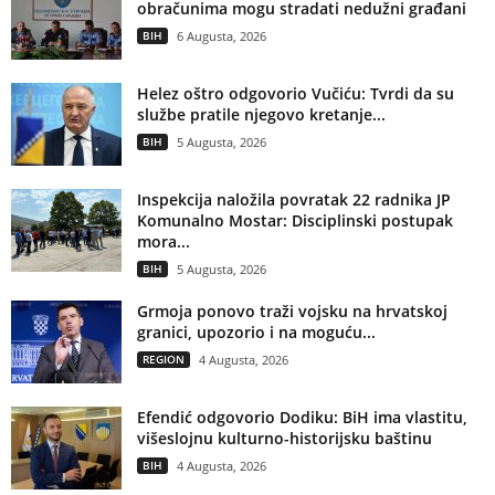
obračunima mogu stradati nedužni građani
BIH
6 Augusta, 2026
Helez oštro odgovorio Vučiću: Tvrdi da su
službe pratile njegovo kretanje...
BIH
5 Augusta, 2026
Inspekcija naložila povratak 22 radnika JP
Komunalno Mostar: Disciplinski postupak
mora...
BIH
5 Augusta, 2026
Grmoja ponovo traži vojsku na hrvatskoj
granici, upozorio i na moguću...
REGION
4 Augusta, 2026
Efendić odgovorio Dodiku: BiH ima vlastitu,
višeslojnu kulturno-historijsku baštinu
BIH
4 Augusta, 2026