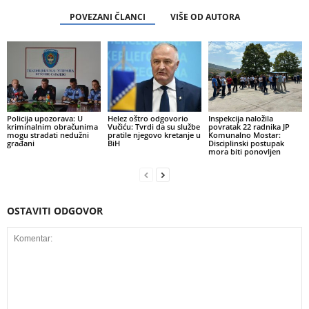
POVEZANI ČLANCI
VIŠE OD AUTORA
Policija upozorava: U
Helez oštro odgovorio
Inspekcija naložila
kriminalnim obračunima
Vučiću: Tvrdi da su službe
povratak 22 radnika JP
mogu stradati nedužni
pratile njegovo kretanje u
Komunalno Mostar:
građani
BiH
Disciplinski postupak
mora biti ponovljen
OSTAVITI ODGOVOR