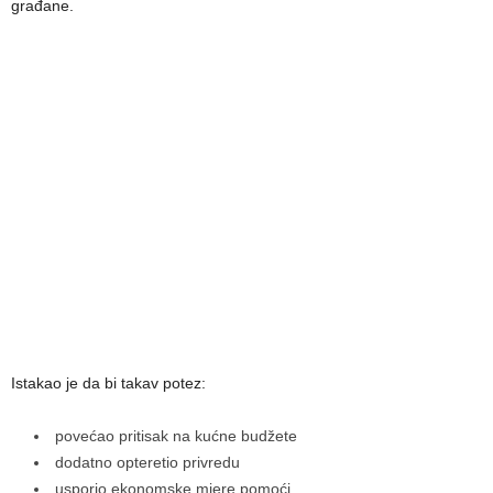
građane.
Istakao je da bi takav potez:
povećao pritisak na kućne budžete
dodatno opteretio privredu
usporio ekonomske mjere pomoći