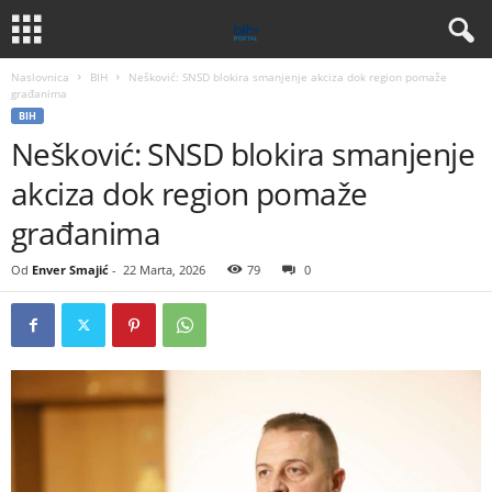
Naslovnica
BIH
Nešković: SNSD blokira smanjenje akciza dok region pomaže
građanima
BIH
Nešković: SNSD blokira smanjenje
akciza dok region pomaže
građanima
Od
Enver Smajić
-
22 Marta, 2026
79
0