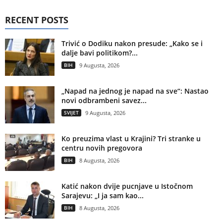
RECENT POSTS
Trivić o Dodiku nakon presude: „Kako se i
dalje bavi politikom?...
BIH
9 Augusta, 2026
„Napad na jednog je napad na sve“: Nastao
novi odbrambeni savez...
SVIJET
9 Augusta, 2026
Ko preuzima vlast u Krajini? Tri stranke u
centru novih pregovora
BIH
8 Augusta, 2026
Katić nakon dvije pucnjave u Istočnom
Sarajevu: „I ja sam kao...
BIH
8 Augusta, 2026