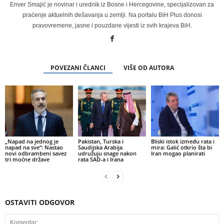
Enver Smajić je novinar i urednik iz Bosne i Hercegovine, specijalizovan za
praćenje aktuelnih dešavanja u zemlji. Na portalu BiH Plus donosi
pravovremene, jasne i pouzdane vijesti iz svih krajeva BiH.
POVEZANI ČLANCI
VIŠE OD AUTORA
„Napad na jednog je
Pakistan, Turska i
Bliski istok između rata i
napad na sve“: Nastao
Saudijska Arabija
mira: Galić otkrio šta bi
novi odbrambeni savez
udružuju snage nakon
Iran mogao planirati
tri moćne države
rata SAD-a i Irana
OSTAVITI ODGOVOR