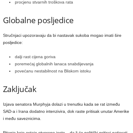
procjenu stvarnih troškova rata
Globalne posljedice
Stručnjaci upozoravaju da bi nastavak sukoba mogao imati šire
posljedice:
dalji rast cijena goriva
poremećaj globalnih lanaca snabdijevanja
povećanu nestabilnost na Bliskom istoku
Zaključak
Izjava senatora Murphyja dolazi u trenutku kada se rat između
SAD-a i Irana dodatno intenzivira, dok raste pritisak unutar Amerike
i među saveznicima.
Pitanje koje ostaje otvoreno jeste – da li će politički pritisci natjerati