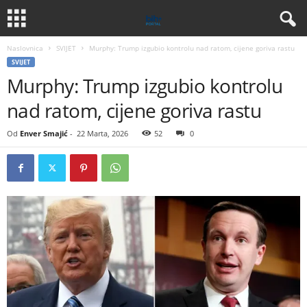
Naslovnica
SVIJET
Murphy: Trump izgubio kontrolu nad ratom, cijene goriva rastu
SVIJET
Murphy: Trump izgubio kontrolu
nad ratom, cijene goriva rastu
Od
Enver Smajić
-
22 Marta, 2026
52
0