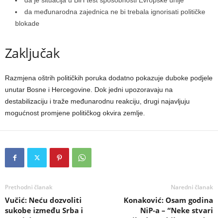
da međunarodna zajednica ne bi trebala ignorisati političke
blokade
Zaključak
Razmjena oštrih političkih poruka dodatno pokazuje duboke podjele
unutar Bosne i Hercegovine. Dok jedni upozoravaju na
destabilizaciju i traže međunarodnu reakciju, drugi najavljuju
mogućnost promjene političkog okvira zemlje.
Prethodni članak
Naredni članak
Vučić: Neću dozvoliti
Konaković: Osam godina
sukobe između Srba i
NiP-a – “Neke stvari