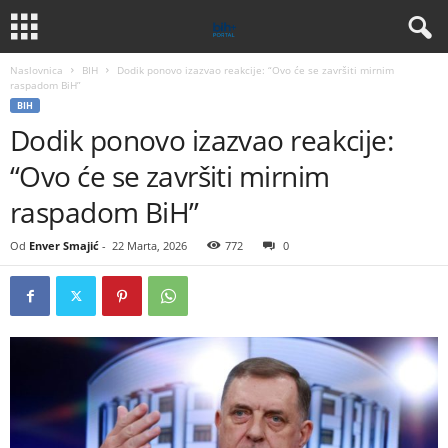
Naslovnica
BIH
Dodik ponovo izazvao reakcije: “Ovo će se završiti mirnim
raspadom BiH”
BIH
Dodik ponovo izazvao reakcije:
“Ovo će se završiti mirnim
raspadom BiH”
Od
Enver Smajić
-
22 Marta, 2026
772
0