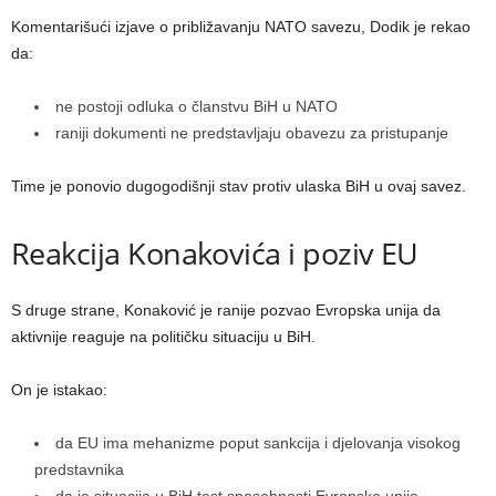
Komentarišući izjave o približavanju NATO savezu, Dodik je rekao
da:
ne postoji odluka o članstvu BiH u NATO
raniji dokumenti ne predstavljaju obavezu za pristupanje
Time je ponovio dugogodišnji stav protiv ulaska BiH u ovaj savez.
Reakcija Konakovića i poziv EU
S druge strane, Konaković je ranije pozvao Evropska unija da
aktivnije reaguje na političku situaciju u BiH.
On je istakao:
da EU ima mehanizme poput sankcija i djelovanja visokog
predstavnika
da je situacija u BiH test sposobnosti Evropske unije