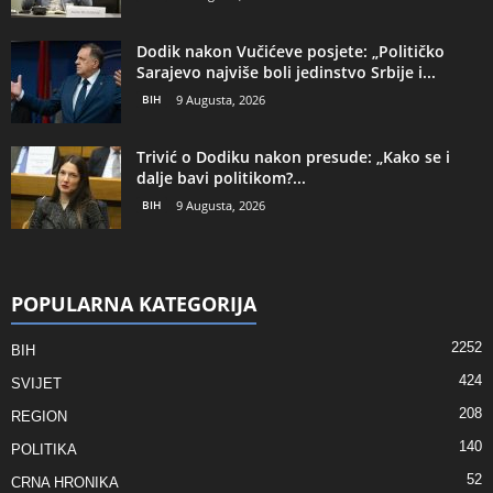
Dodik nakon Vučićeve posjete: „Političko
Sarajevo najviše boli jedinstvo Srbije i...
BIH
9 Augusta, 2026
Trivić o Dodiku nakon presude: „Kako se i
dalje bavi politikom?...
BIH
9 Augusta, 2026
POPULARNA KATEGORIJA
2252
BIH
424
SVIJET
208
REGION
140
POLITIKA
52
CRNA HRONIKA