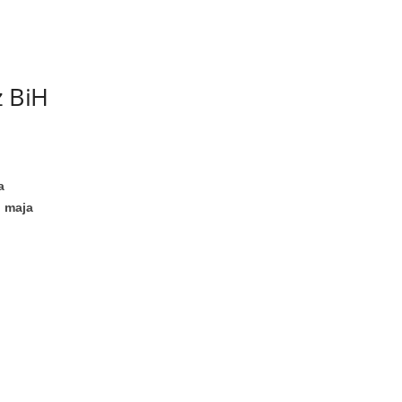
z BiH
a
. maja