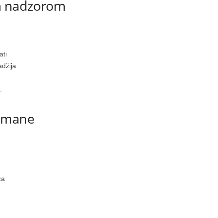
im nadzorom
ati
adžija
.
limane
za