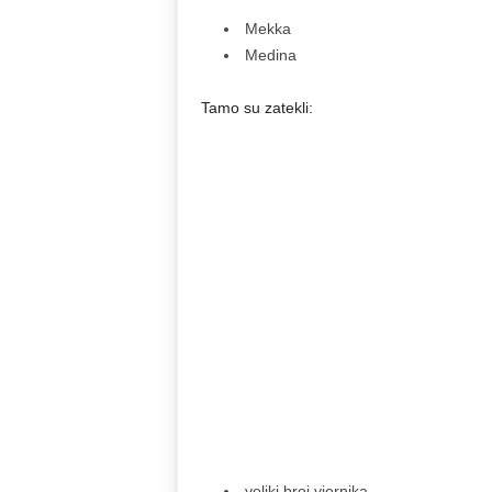
Mekka
Medina
Tamo su zatekli:
veliki broj vjernika