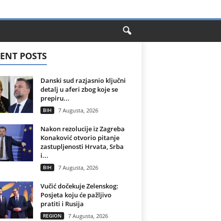
ENT POSTS
Danski sud razjasnio ključni
detalj u aferi zbog koje se
prepiru...
BIH
7 Augusta, 2026
Nakon rezolucije iz Zagreba
Konaković otvorio pitanje
zastupljenosti Hrvata, Srba
i...
BIH
7 Augusta, 2026
Vučić dočekuje Zelenskog:
Posjeta koju će pažljivo
pratiti i Rusija
REGION
7 Augusta, 2026