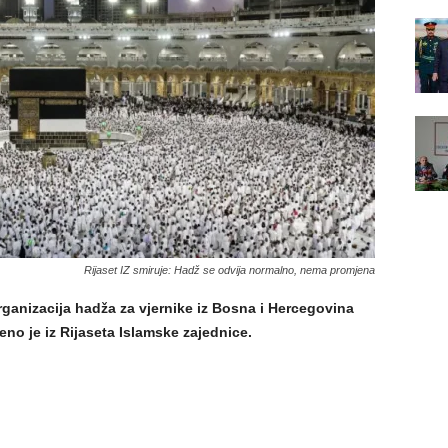
Rijaset IZ smiruje: Hadž se odvija normalno, nema promjena
ganizacija hadža za vjernike iz Bosna i Hercegovina
no je iz Rijaseta Islamske zajednice.