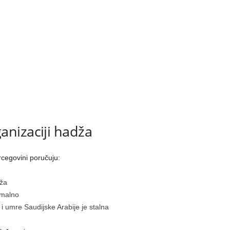
nizaciji hadža
rcegovini poručuju:
dža
rmalno
i umre Saudijske Arabije je stalna