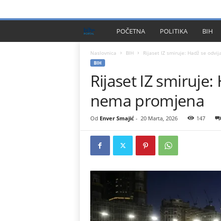
PRIVACY POLICY
IMPRESSUM
O NAMA
KONTA
B
POČETNA
POLITIKA
BIH
I
Naslovnica
BIH
Rijaset IZ smiruje: Hadž se odv
BIH
Rijaset IZ smiruje
H
nema promjena
P
l
Od
Enver Smajić
-
20 Marta, 2026
147
u
s