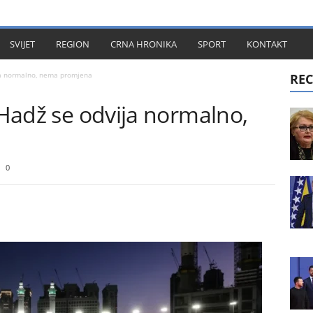
KT
SVIJET
REGION
CRNA HRONIKA
SPORT
KONTAKT
ija normalno, nema promjena
REC
: Hadž se odvija normalno,
0