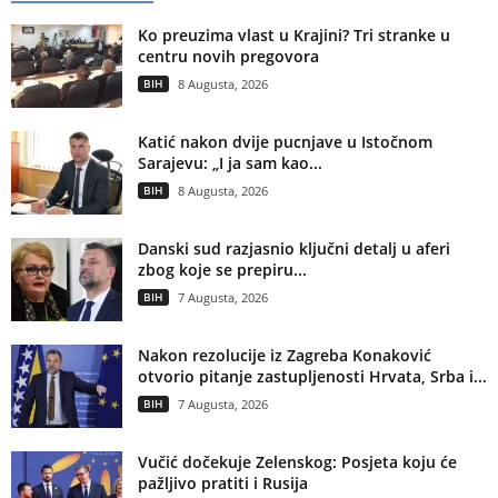
Ko preuzima vlast u Krajini? Tri stranke u
centru novih pregovora
BIH
8 Augusta, 2026
Katić nakon dvije pucnjave u Istočnom
Sarajevu: „I ja sam kao...
BIH
8 Augusta, 2026
Danski sud razjasnio ključni detalj u aferi
zbog koje se prepiru...
BIH
7 Augusta, 2026
Nakon rezolucije iz Zagreba Konaković
otvorio pitanje zastupljenosti Hrvata, Srba i...
BIH
7 Augusta, 2026
Vučić dočekuje Zelenskog: Posjeta koju će
pažljivo pratiti i Rusija