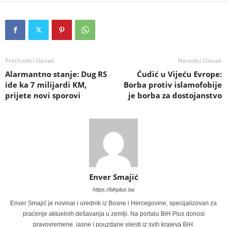
Prethodni članak
Naredni članak
Alarmantno stanje: Dug RS
Ćudić u Vijeću Evrope:
ide ka 7 milijardi KM,
Borba protiv islamofobije
prijete novi sporovi
je borba za dostojanstvo
Enver Smajić
https://bihplus.ba
Enver Smajić je novinar i urednik iz Bosne i Hercegovine, specijalizovan za
praćenje aktuelnih dešavanja u zemlji. Na portalu BiH Plus donosi
pravovremene, jasne i pouzdane vijesti iz svih krajeva BiH.