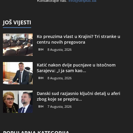
Kontaktirajte nas:
info@bihplus.ba
JOŠ VIJESTI
Ko preuzima vlast u Krajini? Tri stranke u
centru novih pregovora
BIH
8 Augusta, 2026
Katić nakon dvije pucnjave u Istočnom
Sarajevu: „I ja sam kao...
BIH
8 Augusta, 2026
Danski sud razjasnio ključni detalj u aferi
zbog koje se prepiru...
BIH
7 Augusta, 2026