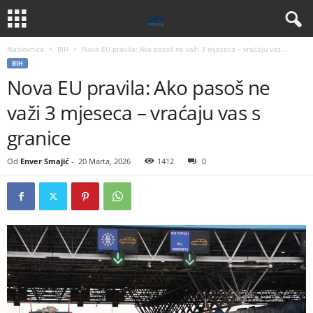
Naslovnica
BIH
Nova EU pravila: Ako pasoš ne važi 3 mjeseca – vraćaju vas...
BIH
Nova EU pravila: Ako pasoš ne
važi 3 mjeseca – vraćaju vas s
granice
Od
Enver Smajić
-
20 Marta, 2026
1412
0