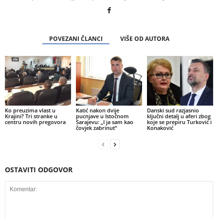
POVEZANI ČLANCI
VIŠE OD AUTORA
Ko preuzima vlast u
Katić nakon dvije
Danski sud razjasnio
Krajini? Tri stranke u
pucnjave u Istočnom
ključni detalj u aferi zbog
centru novih pregovora
Sarajevu: „I ja sam kao
koje se prepiru Turković i
čovjek zabrinut“
Konaković
OSTAVITI ODGOVOR