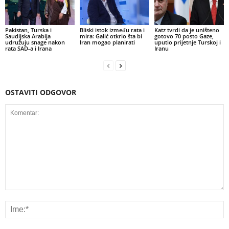
Pakistan, Turska i
Bliski istok između rata i
Katz tvrdi da je uništeno
Saudijska Arabija
mira: Galić otkrio šta bi
gotovo 70 posto Gaze,
udružuju snage nakon
Iran mogao planirati
uputio prijetnje Turskoj i
rata SAD-a i Irana
Iranu
OSTAVITI ODGOVOR