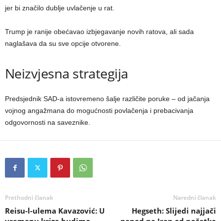
jer bi značilo dublje uvlačenje u rat.
Trump je ranije obećavao izbjegavanje novih ratova, ali sada
naglašava da su sve opcije otvorene.
Neizvjesna strategija
Predsjednik SAD-a istovremeno šalje različite poruke – od jačanja
vojnog angažmana do mogućnosti povlačenja i prebacivanja
odgovornosti na saveznike.
Prethodni članak
Naredni članak
Reisu-l-ulema Kavazović: U
Hegseth: Slijedi najjači
vremenu kriza budimo
napad na Iran od početka