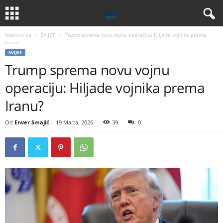
Naslovnica
SVIJET
Trump sprema novu vojnu operaciju: Hiljade vojnika prema
Iranu?
SVIJET
Trump sprema novu vojnu
operaciju: Hiljade vojnika prema
Iranu?
Od
Enver Smajić
-
19 Marta, 2026
39
0