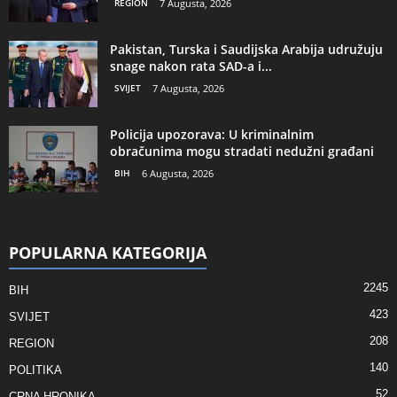
REGION
7 Augusta, 2026
Pakistan, Turska i Saudijska Arabija udružuju
snage nakon rata SAD-a i...
SVIJET
7 Augusta, 2026
Policija upozorava: U kriminalnim
obračunima mogu stradati nedužni građani
BIH
6 Augusta, 2026
POPULARNA KATEGORIJA
2245
BIH
423
SVIJET
208
REGION
140
POLITIKA
52
CRNA HRONIKA