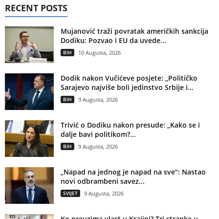
RECENT POSTS
Mujanović traži povratak američkih sankcija
Dodiku: Pozvao i EU da uvede...
BIH
10 Augusta, 2026
Dodik nakon Vučićeve posjete: „Političko
Sarajevo najviše boli jedinstvo Srbije i...
BIH
9 Augusta, 2026
Trivić o Dodiku nakon presude: „Kako se i
dalje bavi politikom?...
BIH
9 Augusta, 2026
„Napad na jednog je napad na sve“: Nastao
novi odbrambeni savez...
SVIJET
9 Augusta, 2026
Ko preuzima vlast u Krajini? Tri stranke u