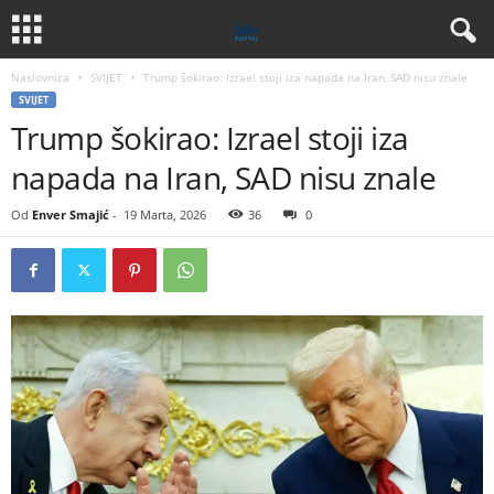
Naslovnica
SVIJET
Trump šokirao: Izrael stoji iza napada na Iran, SAD nisu znale
SVIJET
Trump šokirao: Izrael stoji iza
napada na Iran, SAD nisu znale
Od
Enver Smajić
-
19 Marta, 2026
36
0