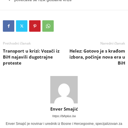
Prethodni članak
Naredni članak
Transport u krizi: Vozači iz
Helez: Gotovo je s krađom
BiH najavili dugotrajne
izbora, počinje nova era u
proteste
BiH
Enver Smajić
https://bihplus.ba
Enver Smajić je novinar i urednik iz Bosne i Hercegovine, specijalizovan za