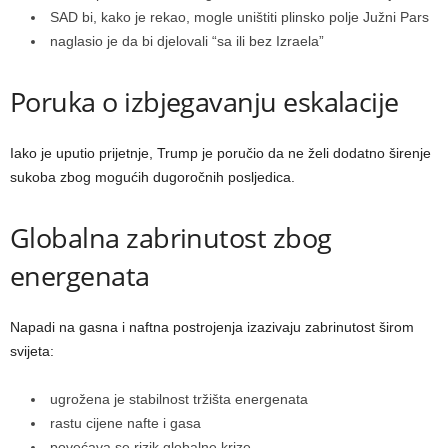
SAD bi, kako je rekao, mogle uništiti plinsko polje Južni Pars
naglasio je da bi djelovali “sa ili bez Izraela”
Poruka o izbjegavanju eskalacije
Iako je uputio prijetnje, Trump je poručio da ne želi dodatno širenje
sukoba zbog mogućih dugoročnih posljedica.
Globalna zabrinutost zbog
energenata
Napadi na gasna i naftna postrojenja izazivaju zabrinutost širom
svijeta:
ugrožena je stabilnost tržišta energenata
rastu cijene nafte i gasa
povećava se rizik globalne krize