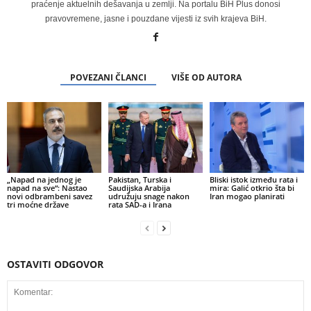
praćenje aktuelnih dešavanja u zemlji. Na portalu BiH Plus donosi
pravovremene, jasne i pouzdane vijesti iz svih krajeva BiH.
POVEZANI ČLANCI
VIŠE OD AUTORA
„Napad na jednog je
Pakistan, Turska i
Bliski istok između rata i
napad na sve“: Nastao
Saudijska Arabija
mira: Galić otkrio šta bi
novi odbrambeni savez
udružuju snage nakon
Iran mogao planirati
tri moćne države
rata SAD-a i Irana
OSTAVITI ODGOVOR