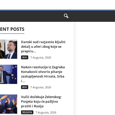
ENT POSTS
Danski sud razjasnio ključni
detalj u aferi zbog koje se
prepiru...
BIH
7 Augusta, 2026
Nakon rezolucije iz Zagreba
Konaković otvorio pitanje
zastupljenosti Hrvata, Srba
i...
BIH
7 Augusta, 2026
Vučić dočekuje Zelenskog:
Posjeta koju će pažljivo
pratiti i Rusija
REGION
7 Augusta, 2026