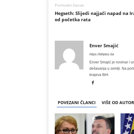
Prethodni članak
Hegseth: Slijedi najjači napad na I
od početka rata
Enver Smajić
https://bihplus.ba
Enver Smajić je novinar i u
dešavanja u zemlji. Na port
krajeva BiH.
POVEZANI ČLANCI
VIŠE OD AUTO