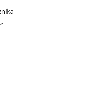
znika
va: