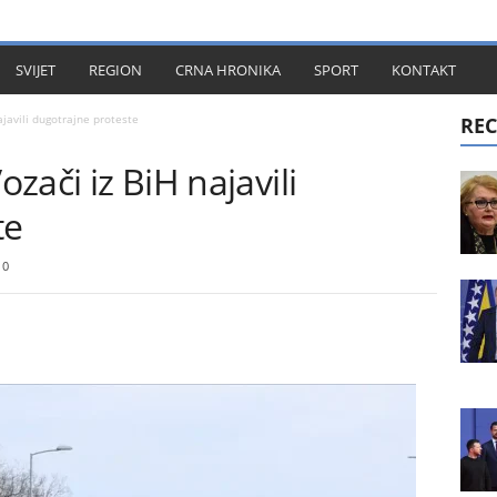
KT
SVIJET
REGION
CRNA HRONIKA
SPORT
KONTAKT
ajavili dugotrajne proteste
REC
ozači iz BiH najavili
te
0