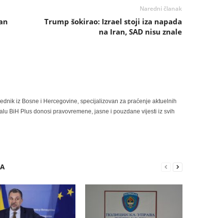
Naredni članak
ran
Trump šokirao: Izrael stoji iza napada
na Iran, SAD nisu znale
rednik iz Bosne i Hercegovine, specijalizovan za praćenje aktuelnih
alu BiH Plus donosi pravovremene, jasne i pouzdane vijesti iz svih
RA