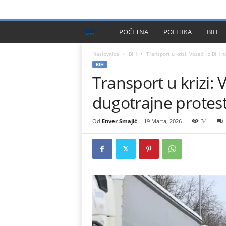
PRIVACY POLICY
IMPRESSUM
O NAMA
KONTA
B
POČETNA
POLITIKA
BIH
I
Naslovnica
BIH
Transport u krizi: Vozači iz BiH n
BIH
Transport u krizi: V
H
dugotrajne protes
P
l
Od
Enver Smajić
-
19 Marta, 2026
34
u
s