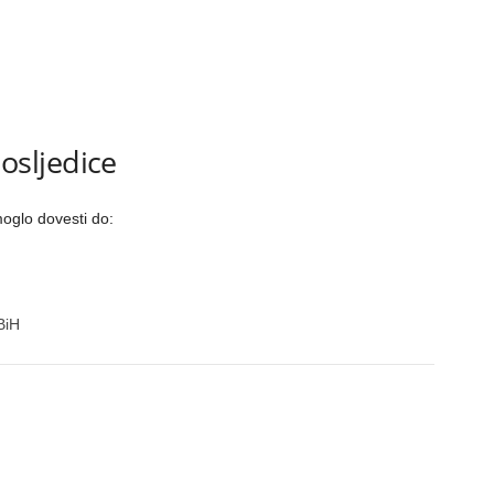
sljedice
oglo dovesti do:
BiH