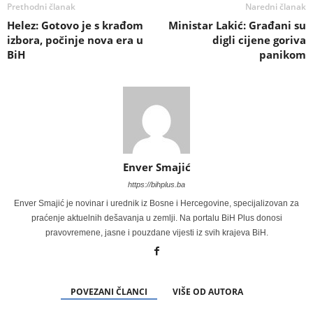
Prethodni članak
Naredni članak
Helez: Gotovo je s krađom
Ministar Lakić: Građani su
izbora, počinje nova era u
digli cijene goriva
BiH
panikom
Enver Smajić
https://bihplus.ba
Enver Smajić je novinar i urednik iz Bosne i Hercegovine, specijalizovan za
praćenje aktuelnih dešavanja u zemlji. Na portalu BiH Plus donosi
pravovremene, jasne i pouzdane vijesti iz svih krajeva BiH.
POVEZANI ČLANCI
VIŠE OD AUTORA