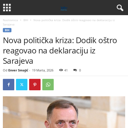
Naslovnica
BIH
Nova politička kriza: Dodik oštro reagovao na deklaraciju iz
Sarajeva
BIH
Nova politička kriza: Dodik oštro
reagovao na deklaraciju iz
Sarajeva
Od
Enver Smajić
-
19 Marta, 2026
41
0