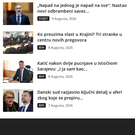
„Napad na jednog je napad na sve“: Nastao
novi odbrambeni savez...
SVIJET
9 Augusta, 2026
Ko preuzima vlast u Krajini? Tri stranke u
centru novih pregovora
BIH
8 Augusta, 2026
Katić nakon dvije pucnjave u Istočnom
Sarajevu: „I ja sam kao...
BIH
8 Augusta, 2026
Danski sud razjasnio ključni detalj u aferi
zbog koje se prepiru...
BIH
7 Augusta, 2026