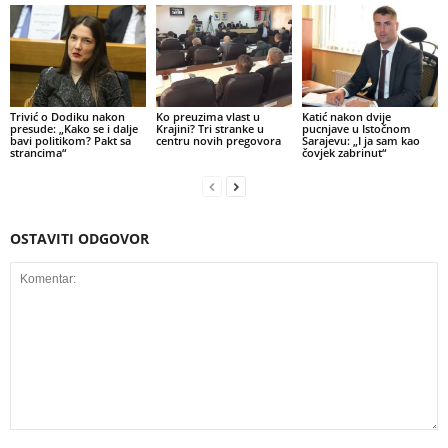
Trivić o Dodiku nakon
Ko preuzima vlast u
Katić nakon dvije
presude: „Kako se i dalje
Krajini? Tri stranke u
pucnjave u Istočnom
bavi politikom? Pakt sa
centru novih pregovora
Sarajevu: „I ja sam kao
strancima“
čovjek zabrinut“
OSTAVITI ODGOVOR