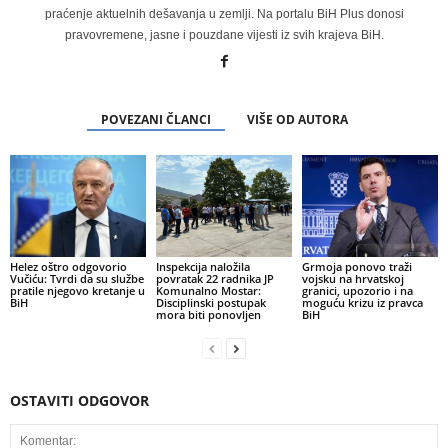
praćenje aktuelnih dešavanja u zemlji. Na portalu BiH Plus donosi
pravovremene, jasne i pouzdane vijesti iz svih krajeva BiH.
POVEZANI ČLANCI
VIŠE OD AUTORA
Helez oštro odgovorio
Inspekcija naložila
Grmoja ponovo traži
Vučiću: Tvrdi da su službe
povratak 22 radnika JP
vojsku na hrvatskoj
pratile njegovo kretanje u
Komunalno Mostar:
granici, upozorio i na
BiH
Disciplinski postupak
moguću krizu iz pravca
mora biti ponovljen
BiH
OSTAVITI ODGOVOR