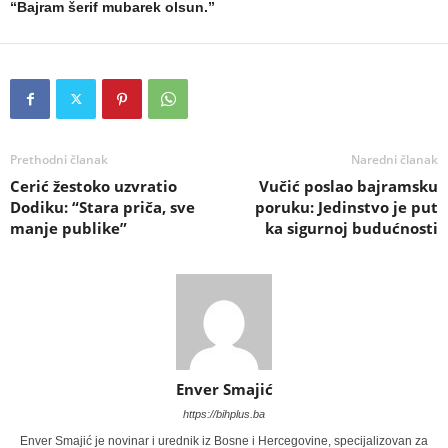
“Bajram šerif mubarek olsun.”
Prethodni članak
Naredni članak
Cerić žestoko uzvratio
Vučić poslao bajramsku
Dodiku: “Stara priča, sve
poruku: Jedinstvo je put
manje publike”
ka sigurnoj budućnosti
Enver Smajić
https://bihplus.ba
Enver Smajić je novinar i urednik iz Bosne i Hercegovine, specijalizovan za