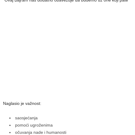
“Ovaj Bajram nas dodatno obavezuje da budemo uz one koji pate”
Naglasio je važnost:
saosjećanja
pomoći ugroženima
očuvanja nade i humanosti