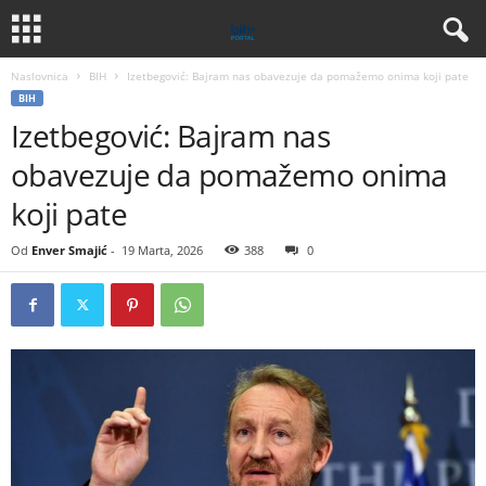
Naslovnica
BIH
Izetbegović: Bajram nas obavezuje da pomažemo onima koji pate
BIH
Izetbegović: Bajram nas
obavezuje da pomažemo onima
koji pate
Od
Enver Smajić
-
19 Marta, 2026
388
0