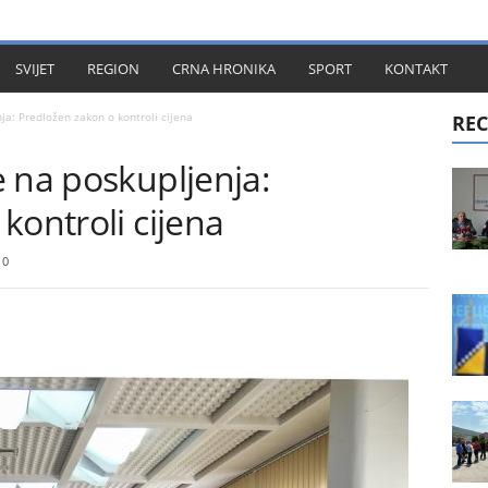
KT
SVIJET
REGION
CRNA HRONIKA
SPORT
KONTAKT
ja: Predložen zakon o kontroli cijena
REC
 na poskupljenja:
kontroli cijena
0