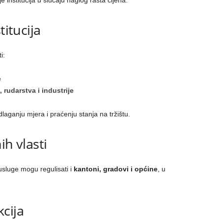
 institucija u slučaju naglog rasta cijena.
titucija
i:
e
 rudarstva i industrije
dlaganju mjera i praćenju stanja na tržištu.
ih vlasti
sluge mogu regulisati i
kantoni, gradovi i općine
, u
cija