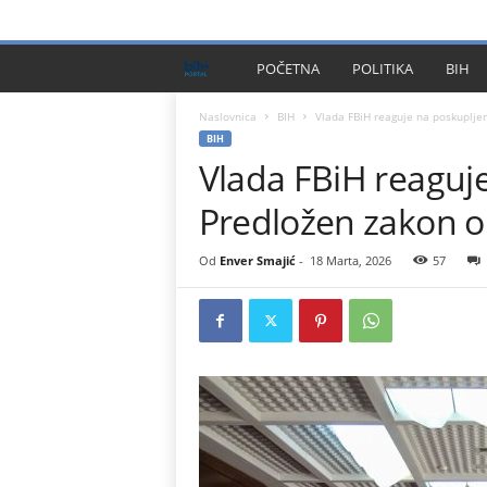
PRIVACY POLICY
IMPRESSUM
O NAMA
KONTA
B
POČETNA
POLITIKA
BIH
I
Naslovnica
BIH
Vlada FBiH reaguje na poskupljen
BIH
Vlada FBiH reaguje
H
Predložen zakon o 
P
l
Od
Enver Smajić
-
18 Marta, 2026
57
u
s