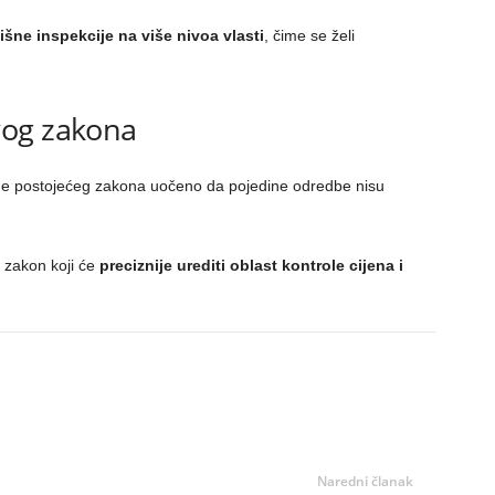
žišne inspekcije na više nivoa vlasti
, čime se želi
vog zakona
ne postojećeg zakona uočeno da pojedine odredbe nisu
 zakon koji će
preciznije urediti oblast kontrole cijena i
Naredni članak