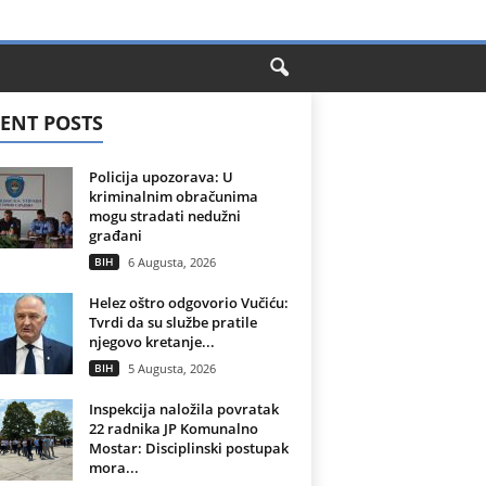
ENT POSTS
Policija upozorava: U
kriminalnim obračunima
mogu stradati nedužni
građani
BIH
6 Augusta, 2026
Helez oštro odgovorio Vučiću:
Tvrdi da su službe pratile
njegovo kretanje...
BIH
5 Augusta, 2026
Inspekcija naložila povratak
22 radnika JP Komunalno
Mostar: Disciplinski postupak
mora...