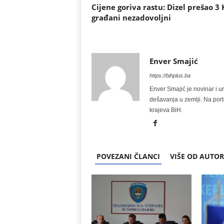
Cijene goriva rastu: Dizel prešao 3
građani nezadovoljni
Enver Smajić
https://bihplus.ba
Enver Smajić je novinar i u
dešavanja u zemlji. Na port
krajeva BiH.
POVEZANI ČLANCI
VIŠE OD AUTO