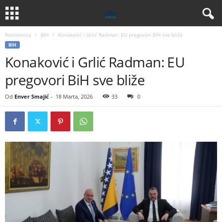
Naslovnica
BIH
Konaković i Grlić Radman: EU pregovori BiH sve bliže
BIH
Konaković i Grlić Radman: EU
pregovori BiH sve bliže
Od
Enver Smajić
-
18 Marta, 2026
33
0