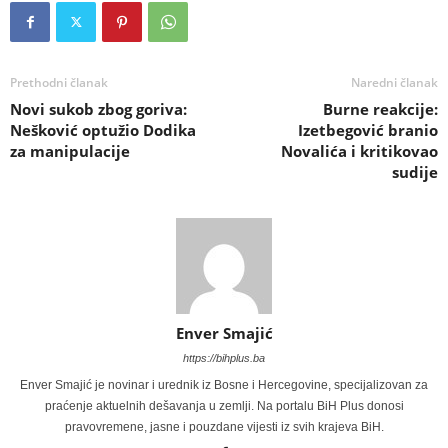
Prethodni članak
Naredni članak
Novi sukob zbog goriva:
Burne reakcije:
Nešković optužio Dodika
Izetbegović branio
za manipulacije
Novalića i kritikovao
sudije
Enver Smajić
https://bihplus.ba
Enver Smajić je novinar i urednik iz Bosne i Hercegovine, specijalizovan za
praćenje aktuelnih dešavanja u zemlji. Na portalu BiH Plus donosi
pravovremene, jasne i pouzdane vijesti iz svih krajeva BiH.