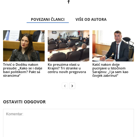
POVEZANI ČLANCI
VIŠE OD AUTORA
Trivić o Dodiku nakon
Ko preuzima vlast u
Katić nakon dvije
presude: „Kako se i dalje
Krajini? Tri stranke u
pucnjave u Istočnom
bavi politikom? Pakt sa
centru novih pregovora
Sarajevu: „I ja sam kao
strancima“
čovjek zabrinut“
OSTAVITI ODGOVOR