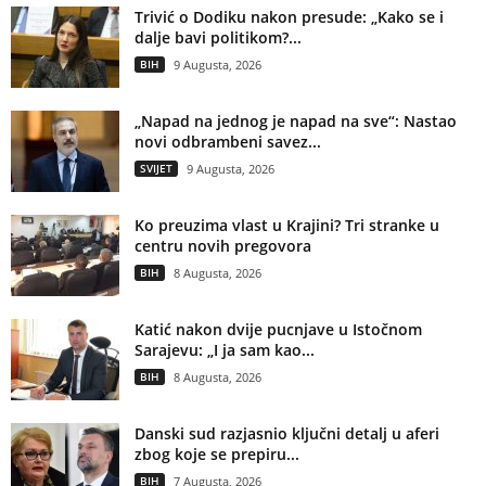
Trivić o Dodiku nakon presude: „Kako se i
dalje bavi politikom?...
BIH
9 Augusta, 2026
„Napad na jednog je napad na sve“: Nastao
novi odbrambeni savez...
SVIJET
9 Augusta, 2026
Ko preuzima vlast u Krajini? Tri stranke u
centru novih pregovora
BIH
8 Augusta, 2026
Katić nakon dvije pucnjave u Istočnom
Sarajevu: „I ja sam kao...
BIH
8 Augusta, 2026
Danski sud razjasnio ključni detalj u aferi
zbog koje se prepiru...
BIH
7 Augusta, 2026