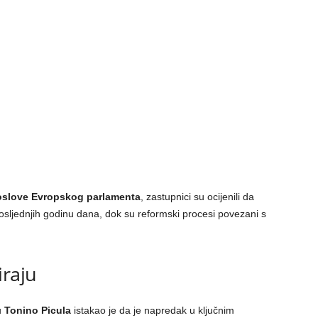
oslove Evropskog parlamenta
, zastupnici su ocijenili da
 posljednjih godinu dana, dok su reformski procesi povezani s
iraju
u
Tonino Picula
istakao je da je napredak u ključnim