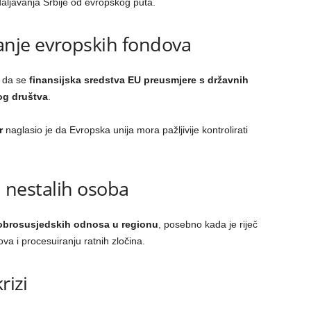
aljavanja Srbije od evropskog puta.
nje evropskih fondova
i da se
finansijska sredstva EU preusmjere s državnih
nog društva
.
r
naglasio je da Evropska unija mora pažljivije kontrolirati
 i nestalih osoba
obrosusjedskih odnosa u regionu
, posebno kada je riječ
va i procesuiranju ratnih zločina.
rizi