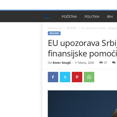
PRIVACY POLICY
IMPRESSUM
O NAMA
KONTA
B
POČETNA
POLITIKA
BIH
I
Naslovnica
REGION
EU upozorava Srbiju: Moguća
REGION
EU upozorava Srbi
H
finansijske pomoći
P
l
Od
Enver Smajić
-
17 Marta, 2026
57
u
s