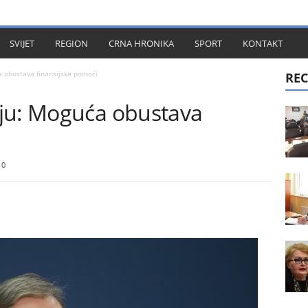
KT
SVIJET
REGION
CRNA HRONIKA
SPORT
KONTAKT
 obustava finansijske pomoći
REC
ju: Moguća obustava
0