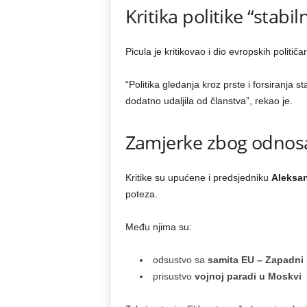
Kritika politike “stabi
Picula je kritikovao i dio evropskih političa
“Politika gledanja kroz prste i forsiranja st
dodatno udaljila od članstva”, rekao je.
Zamjerke zbog odnosa
Kritike su upućene i predsjedniku
Aleksa
poteza.
Među njima su:
odsustvo sa
samita EU – Zapadni
prisustvo
vojnoj paradi u Moskvi