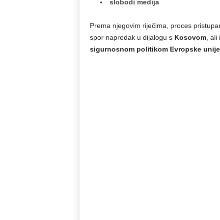
slobodi medija
Prema njegovim riječima, proces pristupan
spor napredak u dijalogu s
Kosovom
, al
sigurnosnom politikom Evropske unije