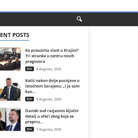
ENT POSTS
Ko preuzima vlast u Krajini?
Tri stranke u centru novih
pregovora
BIH
8 Augusta, 2026
Katić nakon dvije pucnjave u
Istočnom Sarajevu: „I ja sam
kao...
BIH
8 Augusta, 2026
Danski sud razjasnio ključni
detalj u aferi zbog koje se
prepiru...
BIH
7 Augusta, 2026