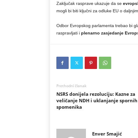
Zaključak rasprave ukazuje da se
evropsk
mogli bi biti ključni za odluke EU o daljnj
Odbor Evropskog parlamenta trebao bi gla
raspravljati i
plenarno zasjedanje Evrop
Prethodni članak
NSRS donijela rezoluciju: Kazne za
veličanje NDH i uklanjanje spornih
spomenika
Enver Smajić