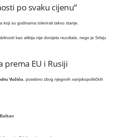
lnosti po svaku cijenu”
ra koji su godinama tolerirali takvo stanje.
abilnosti kao alibija nije donijela rezultate, nego je Srbiju
 prema EU i Rusiji
ndru Vučiću
, posebno zbog njegovih vanjskopolitičkih
 Balkan