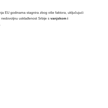
ja EU godinama stagnira zbog više faktora, uključujući
i i nedovoljnu usklađenost Srbije s
vanjskom i
.