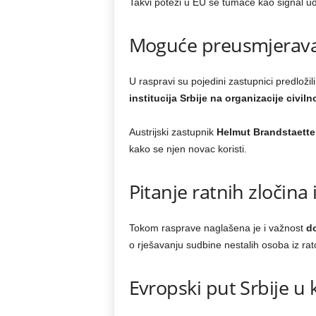
Takvi potezi u EU se tumače kao signal ud
Moguće preusmjerava
U raspravi su pojedini zastupnici predložil
institucija Srbije na organizacije civil
Austrijski zastupnik
Helmut Brandstaette
kako se njen novac koristi.
Pitanje ratnih zločina
Tokom rasprave naglašena je i važnost
d
o rješavanju sudbine nestalih osoba iz rato
Evropski put Srbije u k