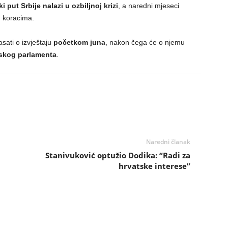
i put Srbije nalazi u ozbiljnoj krizi
, a naredni mjeseci
im koracima.
sati o izvještaju
početkom juna
, nakon čega će o njemu
skog parlamenta
.
Naredni članak
Stanivuković optužio Dodika: “Radi za
hrvatske interese”