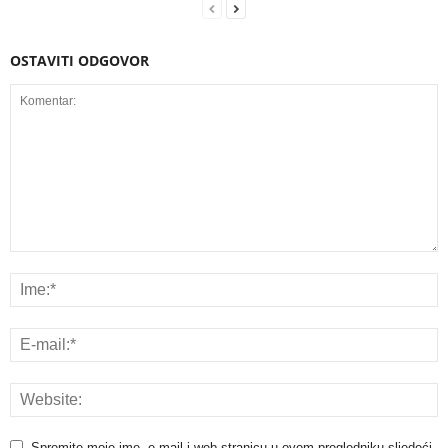
OSTAVITI ODGOVOR
Spremite moje ime, e-mail i web stranicu u ovom pregledniku sljedeći