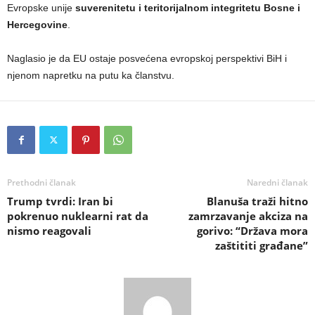
Evropske unije
suverenitetu i teritorijalnom integritetu Bosne i
Hercegovine
.
Naglasio je da EU ostaje posvećena evropskoj perspektivi BiH i
njenom napretku na putu ka članstvu.
Prethodni članak
Naredni članak
Trump tvrdi: Iran bi
Blanuša traži hitno
pokrenuo nuklearni rat da
zamrzavanje akciza na
nismo reagovali
gorivo: “Država mora
zaštititi građane”