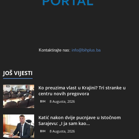
Kontaktirajte nas:
info@bihplus.ba
JOŠ VIJESTI
Ko preuzima vlast u Krajini? Tri stranke u
centru novih pregovora
BIH
8 Augusta, 2026
Katić nakon dvije pucnjave u Istočnom
Sarajevu: „I ja sam kao...
BIH
8 Augusta, 2026