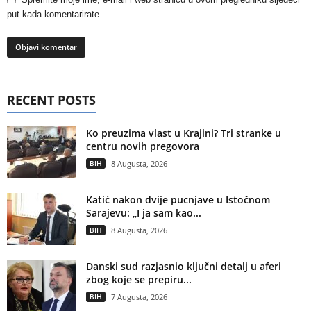
put kada komentarirate.
RECENT POSTS
Ko preuzima vlast u Krajini? Tri stranke u
centru novih pregovora
BIH
8 Augusta, 2026
Katić nakon dvije pucnjave u Istočnom
Sarajevu: „I ja sam kao...
BIH
8 Augusta, 2026
Danski sud razjasnio ključni detalj u aferi
zbog koje se prepiru...
BIH
7 Augusta, 2026