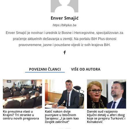
Enver Smajić
https://bihplus.ba
Enver Smajić je novinar i urednik iz Bosne i Hercegovine, specijalizovan za
praćenje aktuelnih dešavanja u zemlji. Na portalu BiH Plus donosi
pravovremene, jasne i pouzdane vijesti iz svih krajeva BiH.
POVEZANI ČLANCI
VIŠE OD AUTORA
Ko preuzima vlast u
Katić nakon dvije
Danski sud razjasnio
Krajini? Tri stranke u
pucnjave u Istočnom
ključni detalj u aferi zbog
centru novih pregovora
Sarajevu: „I ja sam kao
koje se prepiru Turković i
čovjek zabrinut“
Konaković