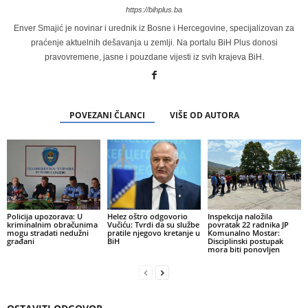
https://bihplus.ba
Enver Smajić je novinar i urednik iz Bosne i Hercegovine, specijalizovan za
praćenje aktuelnih dešavanja u zemlji. Na portalu BiH Plus donosi
pravovremene, jasne i pouzdane vijesti iz svih krajeva BiH.
POVEZANI ČLANCI
VIŠE OD AUTORA
Policija upozorava: U
Helez oštro odgovorio
Inspekcija naložila
kriminalnim obračunima
Vučiću: Tvrdi da su službe
povratak 22 radnika JP
mogu stradati nedužni
pratile njegovo kretanje u
Komunalno Mostar:
građani
BiH
Disciplinski postupak
mora biti ponovljen