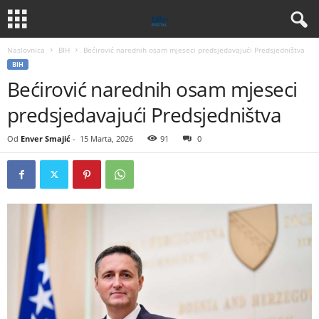
Naslovnica
BIH
Bećirović narednih osam mjeseci predsjedavajući Predsjedništva
BIH
Bećirović narednih osam mjeseci
predsjedavajući Predsjedništva
Od
Enver Smajić
-
15 Marta, 2026
91
0