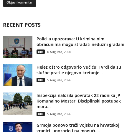
RECENT POSTS
Policija upozorava: U kriminalnim
obračunima mogu stradati nedužni građani
BIH
6 Augusta, 2026
Helez oštro odgovorio Vučiću: Tvrdi da su
službe pratile njegovo kretanje...
BIH
5 Augusta, 2026
Inspekcija naložila povratak 22 radnika JP
Komunalno Mostar: Disciplinski postupak
mora...
BIH
5 Augusta, 2026
Grmoja ponovo traži vojsku na hrvatskoj
granici, upozorio i na moguću...