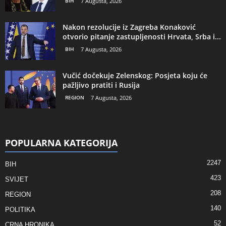
BIH
7 Augusta, 2026
Nakon rezolucije iz Zagreba Konaković
otvorio pitanje zastupljenosti Hrvata, Srba i...
BIH
7 Augusta, 2026
Vučić dočekuje Zelenskog: Posjeta koju će
pažljivo pratiti i Rusija
REGION
7 Augusta, 2026
POPULARNA KATEGORIJA
2247
BIH
423
SVIJET
208
REGION
140
POLITIKA
52
CRNA HRONIKA