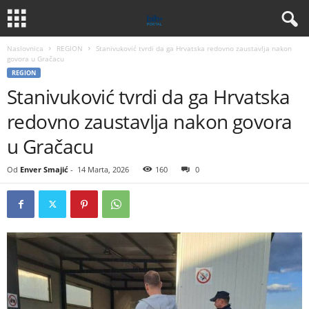
Naslovnica
REGION
Stanivuković tvrdi da ga Hrvatska redovno zaustavlja nakon
govora u Gračacu
REGION
Stanivuković tvrdi da ga Hrvatska
redovno zaustavlja nakon govora
u Gračacu
Od
Enver Smajić
-
14 Marta, 2026
160
0