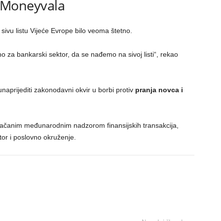
tu Moneyvala
 sivu listu Vijeće Evrope bilo veoma štetno.
no za bankarski sektor, da se nađemo na sivoj listi“, rekao
naprijediti zakonodavni okvir u borbi protiv
pranja novca i
jačanim međunarodnim nadzorom finansijskih transakcija,
tor i poslovno okruženje.