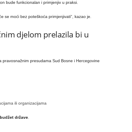
n bude funkcionalan i primjenjiv u praksi.
će se moći bez poteškoća primjenjivati“, kazao je.
nim djelom prelazila bi u
ta pravosnažnim presudama Sud Bosne i Hercegovine
ucijama ili organizacijama
budžet države
.