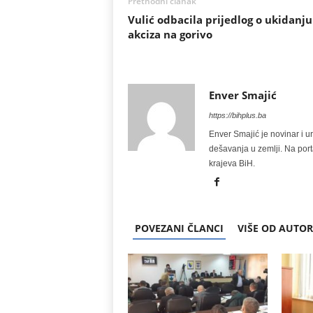
Prethodni članak
Vulić odbacila prijedlog o ukidanju
akciza na gorivo
Enver Smajić
https://bihplus.ba
Enver Smajić je novinar i u
dešavanja u zemlji. Na port
krajeva BiH.
POVEZANI ČLANCI
VIŠE OD AUTO