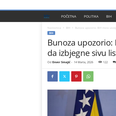
PRIVACY POLICY
IMPRESSUM
O NAMA
KONTA
B
POČETNA
POLITIKA
BIH
I
Naslovnica
BIH
Bunoza upozorio: BiH mora usvoji
BIH
Bunoza upozorio: 
H
da izbjegne sivu l
P
l
Od
Enver Smajić
-
14 Marta, 2026
122
u
s