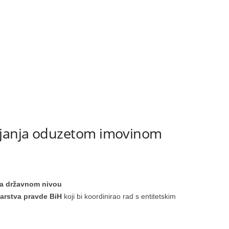
ljanja oduzetom imovinom
na državnom nivou
tarstva pravde BiH
koji bi koordinirao rad s entitetskim