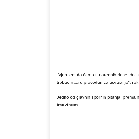
„Vjerujem da ćemo u narednih deset do 15
trebao naći u proceduri za usvajanje“, re
Jedno od glavnih spornih pitanja, prema n
imovinom
.