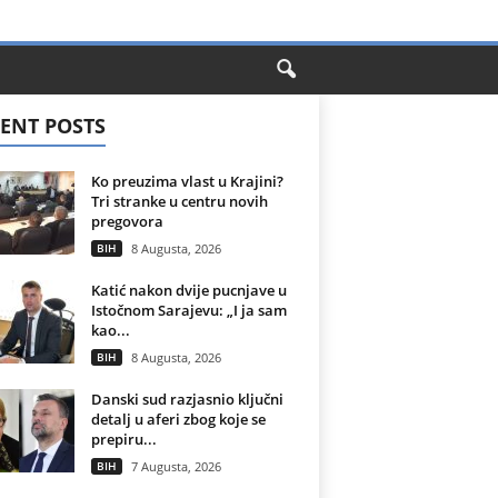
ENT POSTS
Ko preuzima vlast u Krajini?
Tri stranke u centru novih
pregovora
BIH
8 Augusta, 2026
Katić nakon dvije pucnjave u
Istočnom Sarajevu: „I ja sam
kao...
BIH
8 Augusta, 2026
Danski sud razjasnio ključni
detalj u aferi zbog koje se
prepiru...
BIH
7 Augusta, 2026