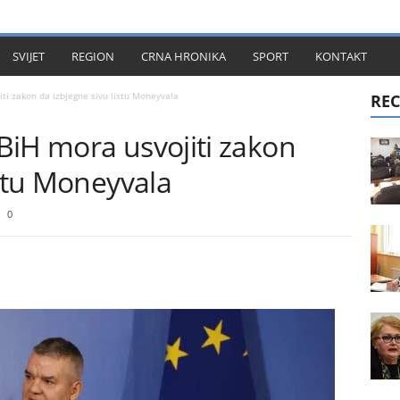
KT
SVIJET
REGION
CRNA HRONIKA
SPORT
KONTAKT
ti zakon da izbjegne sivu listu Moneyvala
REC
BiH mora usvojiti zakon
istu Moneyvala
0