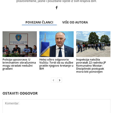
pravovremene, jasne i pouzdane vijesti iz svih krajeva BiH.
POVEZANI ČLANCI
VIŠE OD AUTORA
Policija upozorava: U
Helez oštro odgovorio
Inspekcija naložila
kriminalnim obračunima
Vučiću: Tvrdi da su službe
povratak 22 radnika JP
mogu stradati nedužni
pratile njegovo kretanje u
Komunalno Mostar:
građani
BiH
Disciplinski postupak
mora biti ponovljen
OSTAVITI ODGOVOR