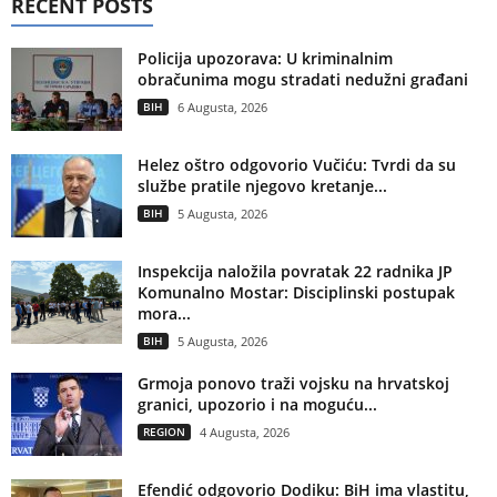
RECENT POSTS
Policija upozorava: U kriminalnim
obračunima mogu stradati nedužni građani
BIH
6 Augusta, 2026
Helez oštro odgovorio Vučiću: Tvrdi da su
službe pratile njegovo kretanje...
BIH
5 Augusta, 2026
Inspekcija naložila povratak 22 radnika JP
Komunalno Mostar: Disciplinski postupak
mora...
BIH
5 Augusta, 2026
Grmoja ponovo traži vojsku na hrvatskoj
granici, upozorio i na moguću...
REGION
4 Augusta, 2026
Efendić odgovorio Dodiku: BiH ima vlastitu,