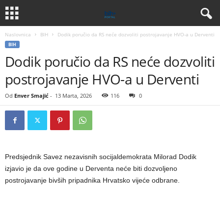
Naslovnica
BIH
Dodik poručio da RS neće dozvoliti postrojavanje HVO-a u Derventi
BIH
Dodik poručio da RS neće dozvoliti
postrojavanje HVO-a u Derventi
Od
Enver Smajić
-
13 Marta, 2026
116
0
Predsjednik Savez nezavisnih socijaldemokrata Milorad Dodik
izjavio je da ove godine u Derventa neće biti dozvoljeno
postrojavanje bivših pripadnika Hrvatsko vijeće odbrane.