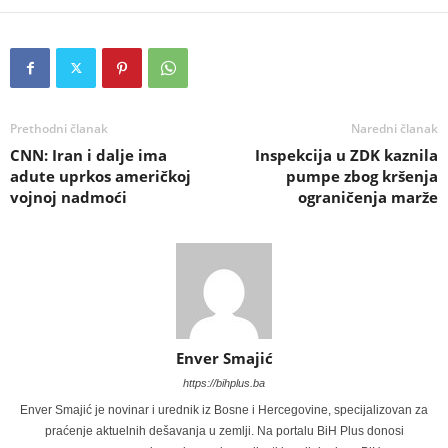
Prethodni članak
Naredni članak
CNN: Iran i dalje ima
Inspekcija u ZDK kaznila
adute uprkos američkoj
pumpe zbog kršenja
vojnoj nadmoći
ograničenja marže
Enver Smajić
https://bihplus.ba
Enver Smajić je novinar i urednik iz Bosne i Hercegovine, specijalizovan za
praćenje aktuelnih dešavanja u zemlji. Na portalu BiH Plus donosi