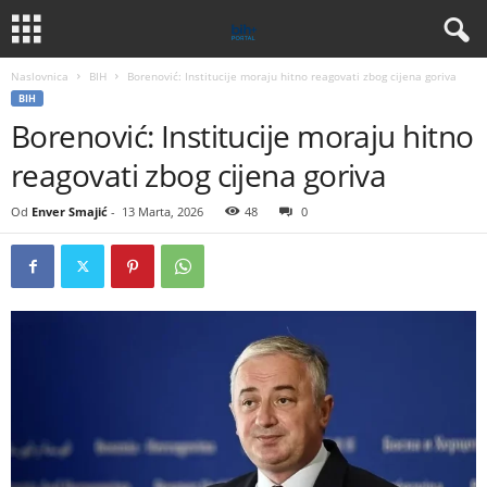
Naslovnica
BIH
Borenović: Institucije moraju hitno reagovati zbog cijena goriva
BIH
Borenović: Institucije moraju hitno
reagovati zbog cijena goriva
Od
Enver Smajić
-
13 Marta, 2026
48
0