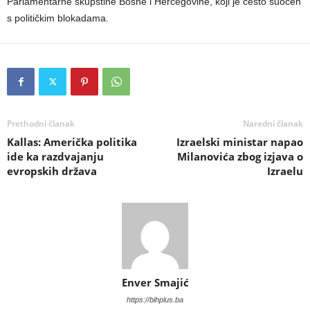
Parlamentarne skupštine Bosne i Hercegovine, koji je često suočen
s političkim blokadama.
Prethodni članak
Naredni članak
Kallas: Američka politika
Izraelski ministar napao
ide ka razdvajanju
Milanovića zbog izjava o
evropskih država
Izraelu
Enver Smajić
https://bihplus.ba