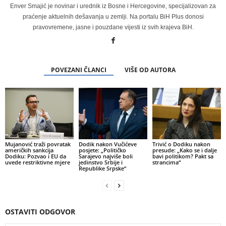
Enver Smajić je novinar i urednik iz Bosne i Hercegovine, specijalizovan za
praćenje aktuelnih dešavanja u zemlji. Na portalu BiH Plus donosi
pravovremene, jasne i pouzdane vijesti iz svih krajeva BiH.
POVEZANI ČLANCI
VIŠE OD AUTORA
Mujanović traži povratak
Dodik nakon Vučićeve
Trivić o Dodiku nakon
američkih sankcija
posjete: „Političko
presude: „Kako se i dalje
Dodiku: Pozvao i EU da
Sarajevo najviše boli
bavi politikom? Pakt sa
uvede restriktivne mjere
jedinstvo Srbije i
strancima“
Republike Srpske“
OSTAVITI ODGOVOR