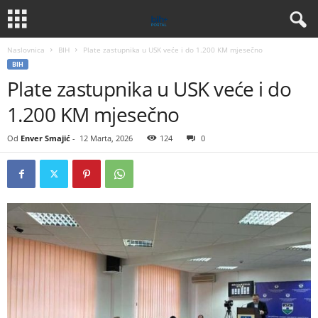
Naslovnica
BIH
Plate zastupnika u USK veće i do 1.200 KM mjesečno
BIH
Plate zastupnika u USK veće i do
1.200 KM mjesečno
Od
Enver Smajić
-
12 Marta, 2026
124
0