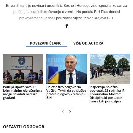
Enver Smajić je novinar i urednik iz Bosne i Hercegovine, specijalizovan za
praćenje aktuelnih dešavanja u zemlji. Na portalu BiH Plus donosi
pravovremene, jasne i pouzdane vijesti iz svih krajeva BiH.
POVEZANI ČLANCI
VIŠE OD AUTORA
Policija upozorava: U
Helez oštro odgovorio
Inspekcija naložila
kriminalnim obračunima
Vučiću: Tvrdi da su službe
povratak 22 radnika JP
mogu stradati nedužni
pratile njegovo kretanje u
Komunalno Mostar:
građani
BiH
Disciplinski postupak
mora biti ponovljen
OSTAVITI ODGOVOR