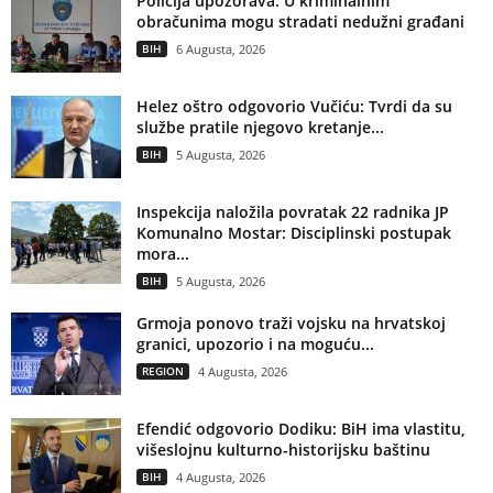
Policija upozorava: U kriminalnim
obračunima mogu stradati nedužni građani
BIH
6 Augusta, 2026
Helez oštro odgovorio Vučiću: Tvrdi da su
službe pratile njegovo kretanje...
BIH
5 Augusta, 2026
Inspekcija naložila povratak 22 radnika JP
Komunalno Mostar: Disciplinski postupak
mora...
BIH
5 Augusta, 2026
Grmoja ponovo traži vojsku na hrvatskoj
granici, upozorio i na moguću...
REGION
4 Augusta, 2026
Efendić odgovorio Dodiku: BiH ima vlastitu,
višeslojnu kulturno-historijsku baštinu
BIH
4 Augusta, 2026