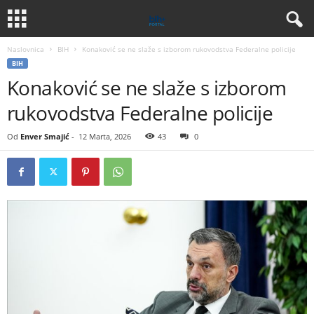
Naslovnica
BIH
Konaković se ne slaže s izborom rukovodstva Federalne policije
BIH
Konaković se ne slaže s izborom
rukovodstva Federalne policije
Od
Enver Smajić
-
12 Marta, 2026
43
0