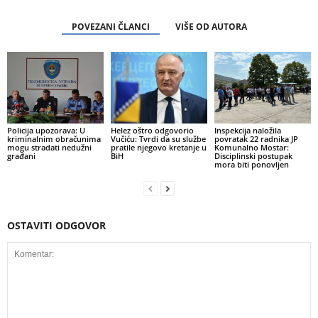
POVEZANI ČLANCI
VIŠE OD AUTORA
Policija upozorava: U
Helez oštro odgovorio
Inspekcija naložila
kriminalnim obračunima
Vučiću: Tvrdi da su službe
povratak 22 radnika JP
mogu stradati nedužni
pratile njegovo kretanje u
Komunalno Mostar:
građani
BiH
Disciplinski postupak
mora biti ponovljen
OSTAVITI ODGOVOR